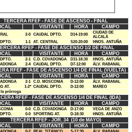
TERCERA RFEF -
FASE DE ASCENSO - FINAL
OCAL
VISITANTE
HORA
CAMPO
CIUDAD DE
TRAL
2-0
CAUDAL DPTO.
D14-19:00
ALCALÁ
DPTO.
1-1
AT. CENTRAL
S20-20:00
HNOS. ANTUÑA
ERCERA RFEF -
FASE DE ASCENSO 1/2 DE FINAL
OCAL
VISITANTE
HORA
CAMPO
DPTO.
2-1
C.D. COVADONGA
D31-18:30
HNOS. ANTUÑA
VADONGA
2-4
CAUDAL DPTO.
D7-12:00
ÁLV. RABANAL
ERA RFEF -
FASE DE ASCENSO 1/4 DE FINAL (VUELTA)
OCAL
VISITANTE
HORA
CAMPO
VADONGA
2-1
C.D. MOSCONIA
D-12:00
ÁLV. RABANAL
G AT.
1-2*
CAUDAL DPTO.
D-12:00
MAREO
 la prórroga
CERA RFEF -
FASE DE ASCENSO 1/4 DE FINAL (IDA)
OCAL
VISITANTE
HORA
CAMPO
SCONIA
0-0
C.D. COVADONGA
D-17:00
VEGA DE ANZO
DPTO.
0-0
SPORTING AT.
D-18:30
HNOS. ANTUÑA
TERCERA RFEF - JOR. 34 (10 de MAYO)
OCAL
VISITANTE
HORA
CAMPO
VADONGA
0-2
REAL TITÁNICO
S-17:30
ÁLV. RABANAL