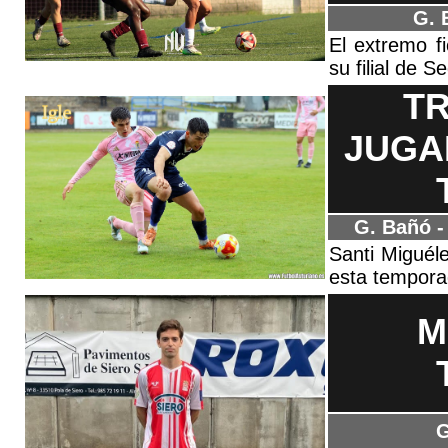
G. 
El extremo f
su filial de
T
JUGA
G. Bañó -
Santi Miguél
esta temporad
M
G