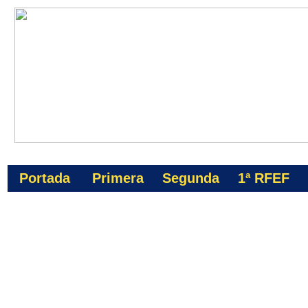
Portada
Primera
Segunda
1ª
RFEF