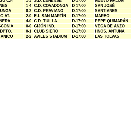
GU C.F.
1-3
S.D. LENENSE
D-17:00
NUEVO NALÓN
ANES
1-4
C.D. COVADONGA
D-17:00
SAN JOSÉ
LUNGA
0-2
C.D. PRAVIANO
D-17:00
SANTIANES
G AT.
2-0
E.I. SAN MARTÍN
D-17:00
MAREO
ANERA
4-0
C.D. TUILLA
D-17:00
PEPE QUIMARÁN
SCONIA
0-0
GIJÓN IND.
D-17:00
VEGA DE ANZO
DPTO.
0-1
CLUB SIERO
D-17:00
HNOS. ANTUÑA
TÁNICO
2-2
AVILÉS STADIUM
D-17:00
LAS TOLVAS