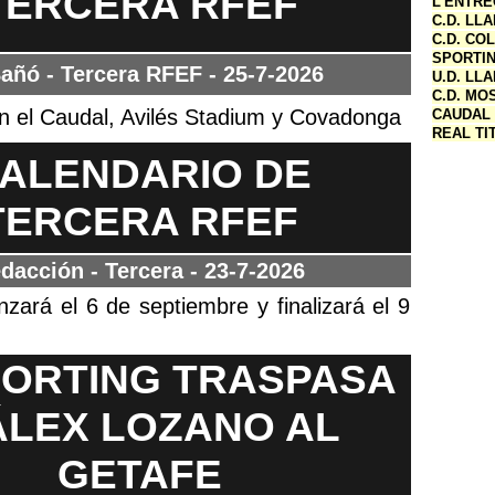
TERCERA RFEF
L'ENTRE
C.D. LL
C.D. CO
SPORTIN
Bañó - Tercera RFEF
- 25-7-2026
U.D. LL
C.D. MO
 el Caudal, Avilés Stadium y Covadonga
CAUDAL 
REAL TI
ALENDARIO DE
TERCERA RFEF
dacción - Tercera
- 23-7-2026
zará el 6 de septiembre y finalizará el 9
PORTING TRASPASA
ÁLEX LOZANO AL
GETAFE