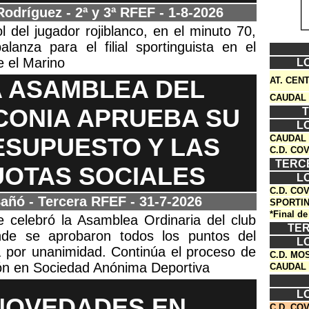
Rodríguez - 2ª y 3ª RFEF
- 1-8-2026
gol del jugador rojiblanco, en el minuto 70,
alanza para el filial sportinguista en el
e el Marino
L
A ASAMBLEA DEL
AT. CEN
CAUDAL 
ONIA APRUEBA SU
T
L
ESUPUESTO Y LAS
CAUDAL 
C.D. CO
TERC
UOTAS SOCIALES
L
C.D. CO
añó - Tercera RFEF
- 31-7-2026
SPORTIN
*
Final de
e celebró la Asamblea Ordinaria del club
TER
de se aprobaron todos los puntos del
L
a por unanimidad. Continúa el proceso de
C.D. MO
ón en Sociedad Anónima Deportiva
CAUDAL 
L
NOVEDADES EN
C.D. CO