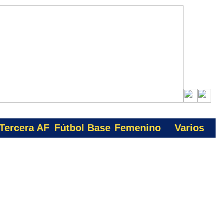
Tercera AF
Fútbol Base
Femenino
Varios