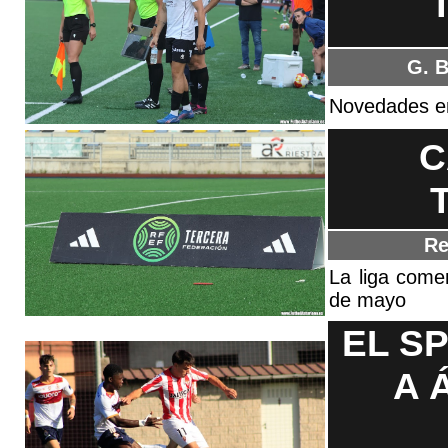
G. 
Novedades en
C
Re
La liga comen
de mayo
EL S
A 