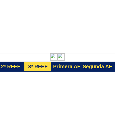
2ª RFEF
3ª
RFEF
Primera AF
Segunda AF