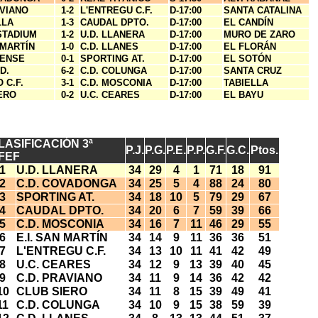
AVIANO
1-2
L'ENTREGU C.F.
D-17:00
SANTA CATALINA
LLA
1-3
CAUDAL DPTO.
D-17:00
EL CANDÍN
STADIUM
1-2
U.D. LLANERA
D-17:00
MURO DE ZARO
 MARTÍN
1-0
C.D. LLANES
D-17:00
EL FLORÁN
NENSE
0-1
SPORTING AT.
D-17:00
EL SOTÓN
D.
6-2
C.D. COLUNGA
D-17:00
SANTA CRUZ
 C.F.
3-1
C.D. MOSCONIA
D-17:00
TABIELLA
ERO
0-2
U.C. CEARES
D-17:00
EL BAYU
LASIFICACIÓN 3ª
P.J.
P.G.
P.E.
P.P.
G.F.
G.C.
Ptos.
FEF
1
U.D. LLANERA
34
29
4
1
71
18
91
2
C.D. COVADONGA
34
25
5
4
88
24
80
3
SPORTING AT.
34
18
10
5
79
29
67
4
CAUDAL DPTO.
34
20
6
7
59
39
66
5
C.D. MOSCONIA
34
16
7
11
46
29
55
6
E.I. SAN MARTÍN
34
14
9
11
36
36
51
7
L'ENTREGU C.F.
34
13
10
11
41
42
49
8
U.C. CEARES
34
12
9
13
39
40
45
9
C.D. PRAVIANO
34
11
9
14
36
42
42
10
CLUB SIERO
34
11
8
15
39
49
41
11
C.D. COLUNGA
34
10
9
15
38
59
39