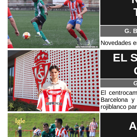
G. B
Novedades en 
EL 
G
El centrocamp
Barcelona y
rojiblanco para
A