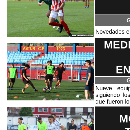
G
Novedades en
MEDI
E
G
Nueve equip
siguiendo lo
que fueron l
M