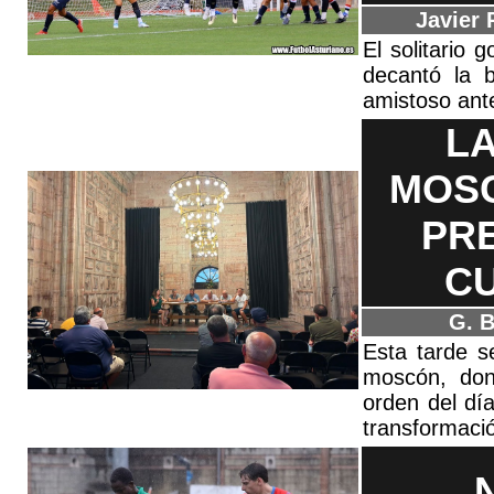
Javier 
El solitario 
decantó la b
amistoso ant
L
MOSC
PR
C
G. B
Esta tarde s
moscón, don
orden del dí
transformaci