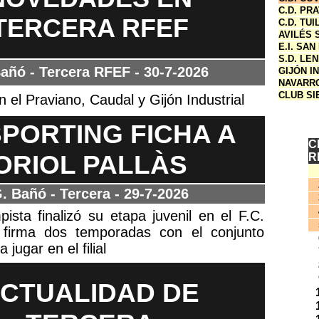
C.D. PR
TERCERA RFEF
C.D. TUI
AVILÉS 
E.I. SAN
S.D. LE
añó - Tercera RFE
F - 30-7-2026
GIJÓN IN
NAVARRO
CLUB SI
el Praviano, Caudal y Gijón Industrial
SPORTING FICHA A
C
ORIOL PALLÀS
R
. Bañó - Tercera
- 29-7-2026
ista finalizó su etapa juvenil en el F.C.
 firma dos temporadas con el conjunto
 jugar en el filial
CTUALIDAD DE