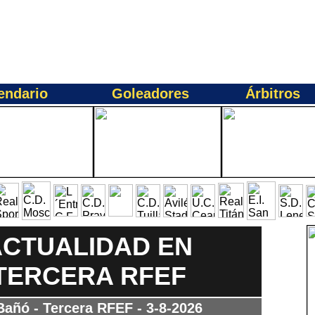
endario
Goleadores
Árbitros
ACTUALIDAD EN
TERCERA RFEF
Bañó - Tercera RFEF
- 3-8-2026