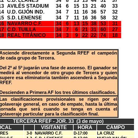
12
C.D. LLANES
34
8
13
13
44
51
37
13
AVILÉS STADIUM
34
6
15
13
21
40
33
14
U.D. GIJÓN IND.
34
7
11
16
36
57
32
15
S.D. LENENSE
34
7
11
16
36
58
32
16
NAVARRO C.F.
34
6
13
15
38
53
31
17
C.D. TUILLA
34
7
6
21
31
60
27
18
REAL TITÁNICO
34
3
9
22
22
74
18
Asciende directamente a Segunda RFEF el campeón
de cada grupo de Tercera.
Del 2º al 5º jugarán una fase de ascenso. El ganador se
medirá al vencedor de otro grupo de Tercera y quien
supere esa eliminatoria también ascenderá a Segunda
RFEF.
Descienden a Primera AF los tres últimos clasificados.
Las clasificaciones provisionales se rigen por el
golaveraje general, en caso de empate, hasta la última
jornada que será cuando se tenga en cuenta el
golaveraje particular para la clasificación final.
TERCERA RFEF - JOR. 33 (3 de mayo)
OCAL
VISITANTE
HORA
CAMPO
ARES
3-0
NAVARRO C.F.
D-17:00
LA CRUZ