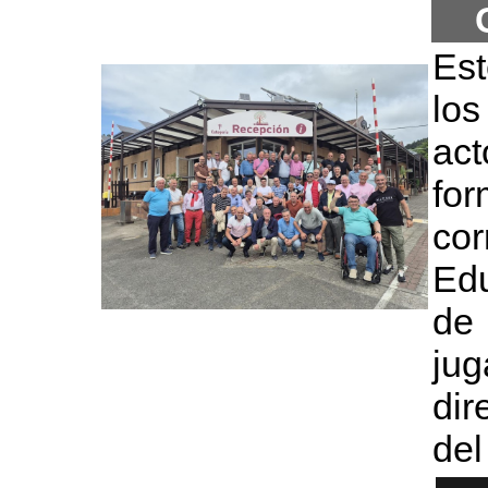
Est
los
act
for
co
Edu
de
ju
dir
del