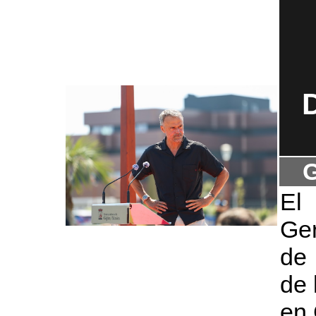
G
El 
Ger
de 
de 
en 