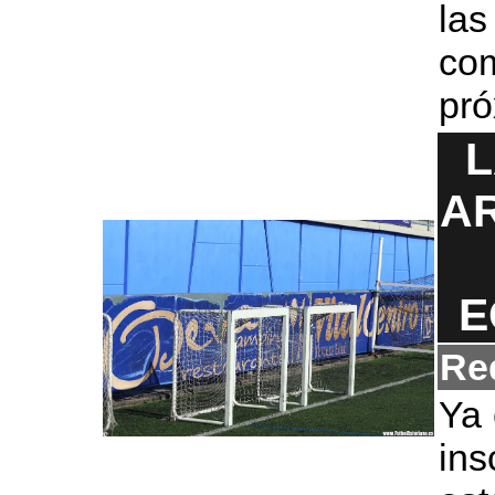
la
co
pr
L
A
E
Re
Ya 
ins