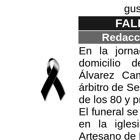
gus
FAL
Redacci
En la jorna
domicilio 
Álvarez Ca
árbitro de S
de los 80 y p
El funeral se
en la igles
Artesano de 