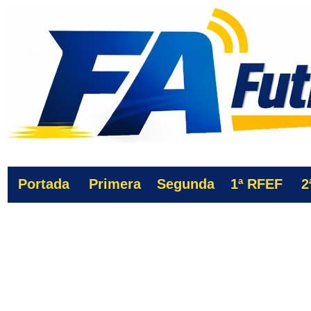
Portada
Primera
Segunda
1ª
RFEF
2