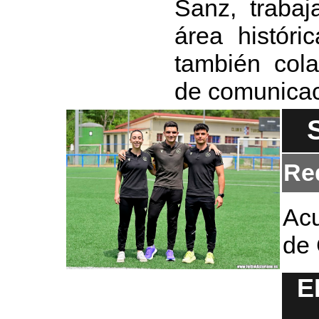
Sanz, trabaj
área históri
también cola
de comunicac
Re
Acu
de 
E