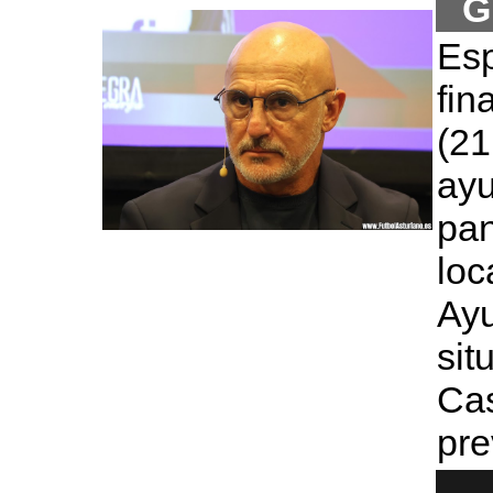
G
Es
fi
(21
ay
pa
lo
Ayu
sit
Ca
pre