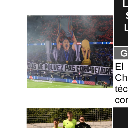
G
El
Ch
té
con