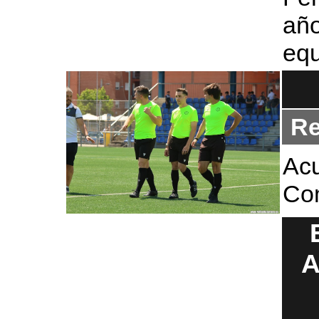
añ
equ
Re
Acu
Com
A