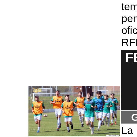
te
pe
ofi
RF
F
G
La