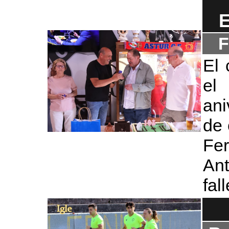
E
F
El 
el
ani
de 
Fe
Ant
fal