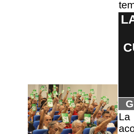
te
L
C
G
La
a