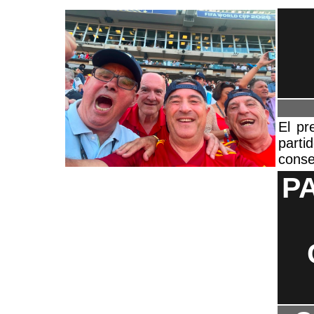
El pr
part
conse
P