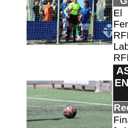
G
El
Fe
RF
La
RF
A
EN
Re
Fi