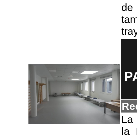
de
ta
tra
P
Re
La 
la 