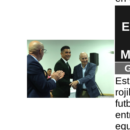
E
M
G
Est
ro
fu
ent
eq