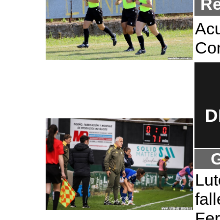
Re
Acu
Com
D
G
Lut
fa
Fer