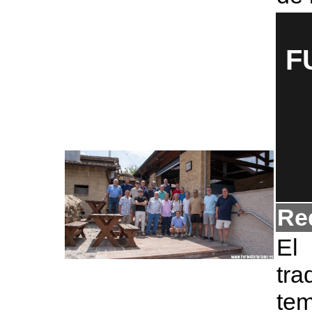
F
Re
El
tra
tem