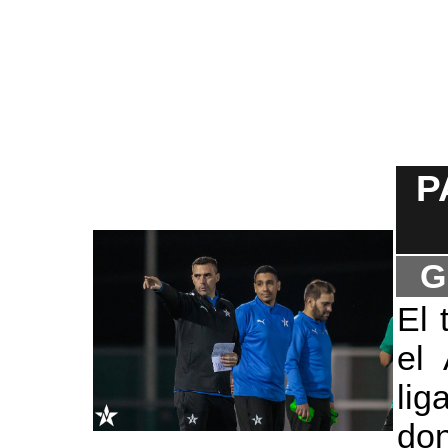
P
G
El 
el 
lig
do