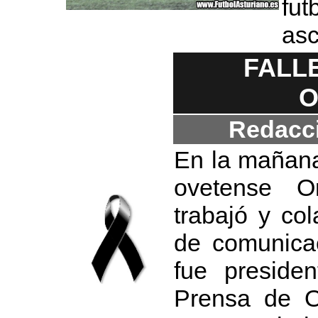
fu
as
FALL
O
Redacci
En la mañana 
ovetense O
trabajó y co
de comunicac
fue preside
Prensa de O