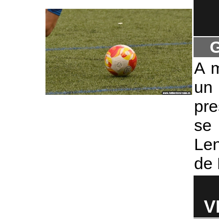
G
A m
un
pre
se 
Len
de 
V