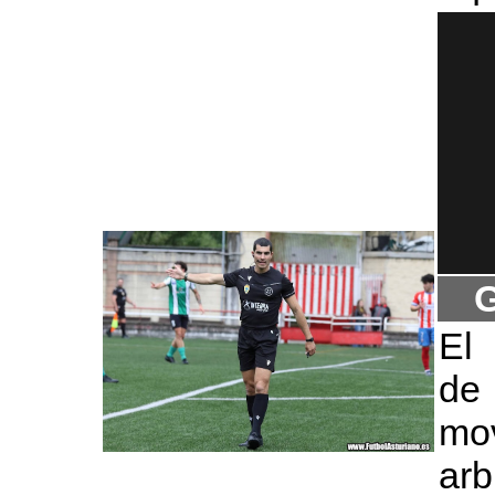
G
El 
de
mo
arb