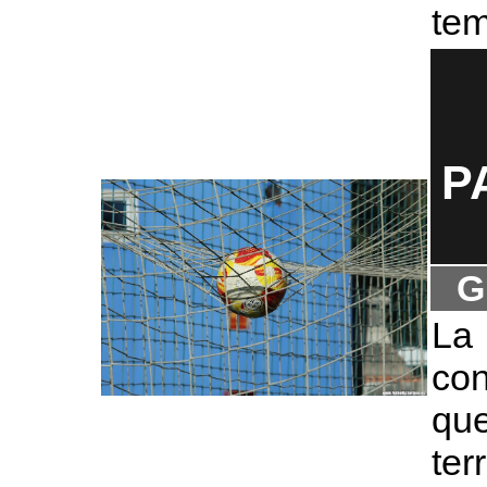
te
P
G
La
co
qu
te