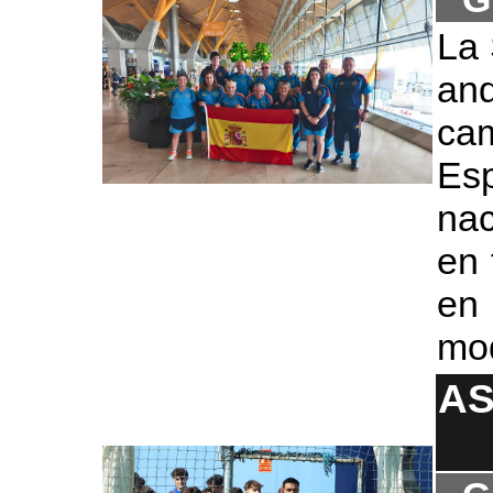
La 
an
ca
Es
nac
en 
en 
mod
AS