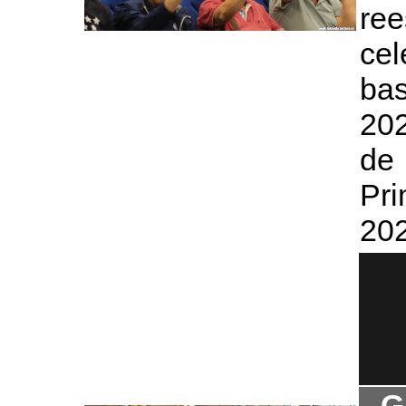
ree
cel
bas
202
de 
Pr
20
G