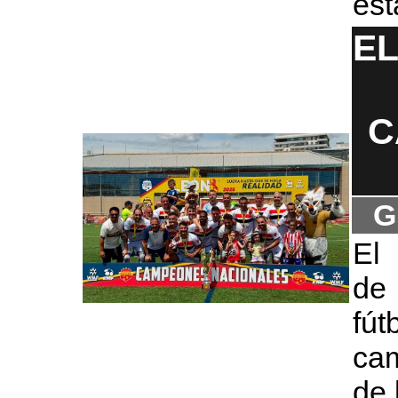
est
EL
C
G
El 
de
fú
ca
de 