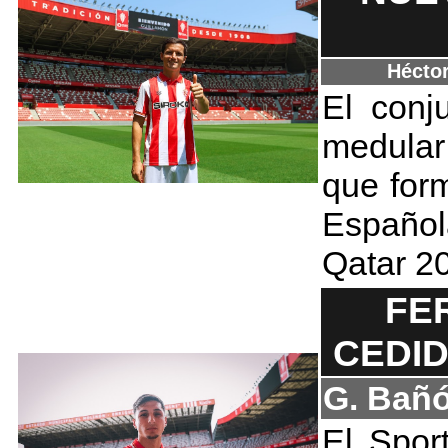
Hécto
El conj
medular
que for
Españo
Qatar 2
FE
CEDID
G. Bañ
El Spor