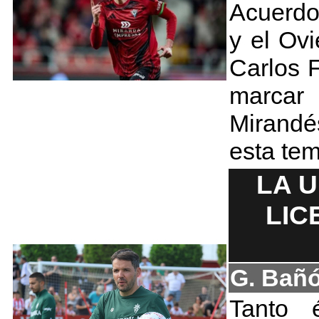
Acuerdo
y el Ov
Carlos 
marcar 
Mirand
esta te
LA 
LIC
G. Bañ
Tanto 