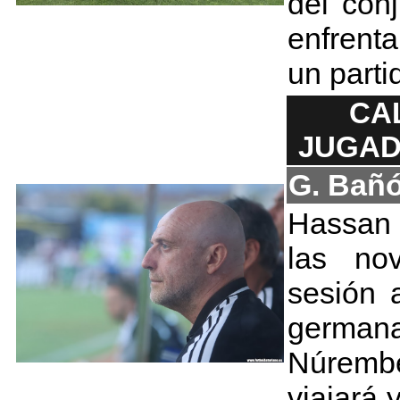
del con
enfrent
un parti
CA
JUGAD
G. Bañ
Hassan
las no
sesión a
german
Núremb
viajará 