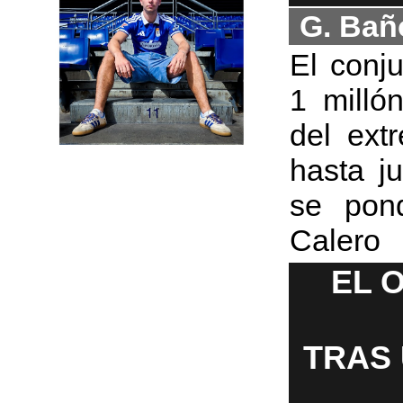
G. Bañ
El conj
1 milló
del ext
hasta j
se pon
Calero
EL 
TRAS 