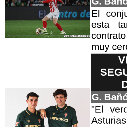
G. Bañ
El conj
esta ta
contrat
muy cer
V
SEGU
G. Bañ
"El ve
Asturias