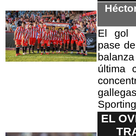
Hécto
El gol
pase de
balanza
última 
concen
gallega
Sportin
EL OV
TR