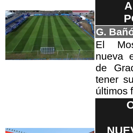
A
P
G. Bañ
El Mos
nueva e
de Gra
tener s
últimos 
O
NUE