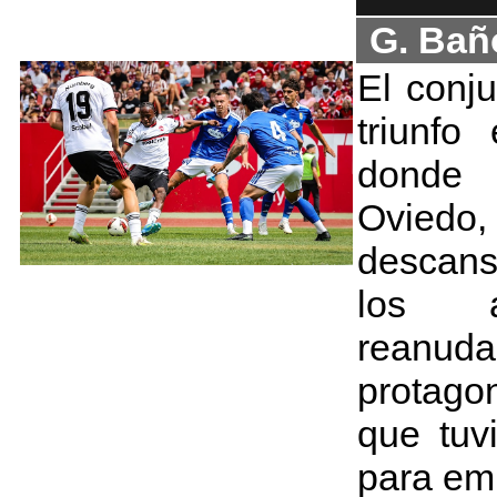
G. Bañ
El conj
triunfo
donde 
Oviedo
descan
los 
rean
protago
que tuv
para em