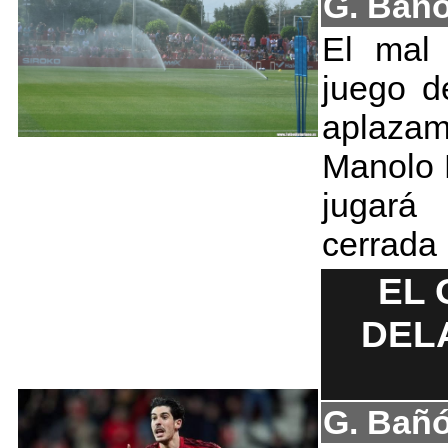
G. Bañ
El mal 
juego d
aplaza
Manolo 
jugará
cerrada
EL 
DEL
G. Bañ