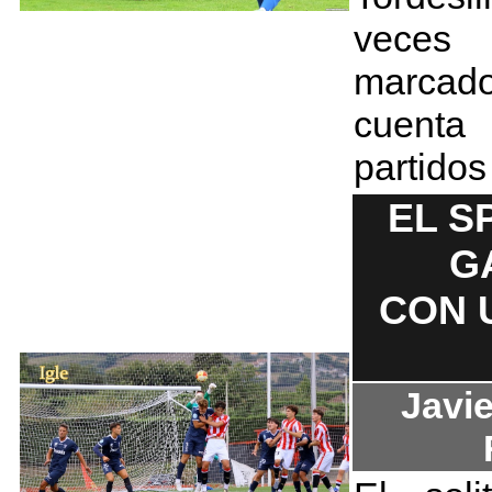
veces
marcado
cuent
partido
EL S
G
CON 
Javie