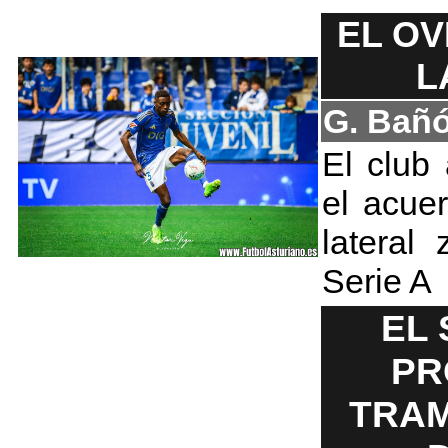
EL OV
L
G. Bañ
El club
el acue
lateral
Serie A
EL 
PR
TRAM