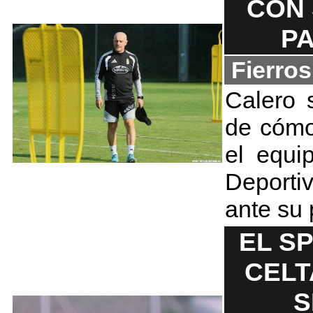
CON
P
Fierro
Calero 
de cómo
el equi
Deporti
ante su 
EL S
CELT
S