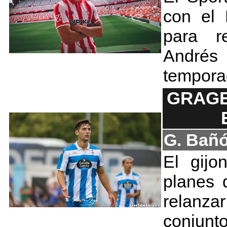
con el 
para r
André
tempor
GRAGE
G. Bañ
El gijo
planes 
relanz
conjunt