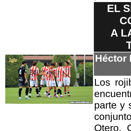
EL 
C
A L
Héctor
Los roj
encuent
parte y 
conjun
Otero, 