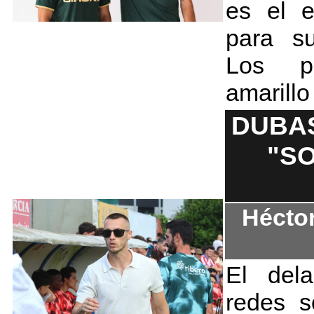
es el e
para s
Los po
amarillo
DUBAS
"SO
Hécto
El del
redes s