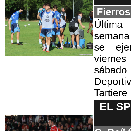
Fierro
Última
semana 
se eje
vierne
sábado
Deporti
Tartiere
EL S