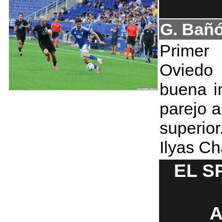
G. Bañ
Primer 
Oviedo
buena i
parejo a
superior
Ilyas Ch
EL S
A