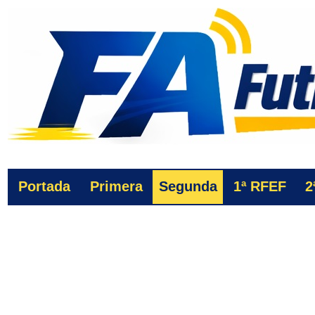
Portada
Primera
Segunda
1ª
RFEF
2