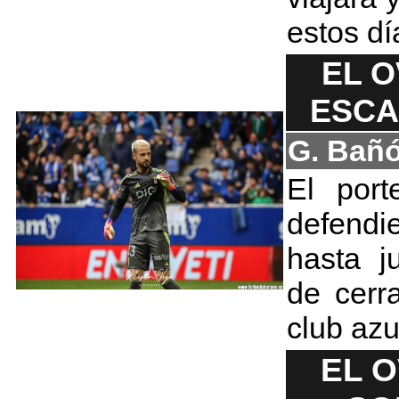
estos dí
EL O
ESCA
G. Bañ
El port
defendi
hasta j
de cerr
club azu
EL 