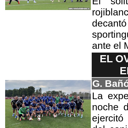
El soli
rojibla
decantó 
sportin
ante el 
EL O
E
G. Bañ
La expe
noche d
ejercit