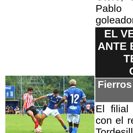
Pablo
goleado
EL V
ANTE 
T
Fierro
El filia
con el r
Tordesi