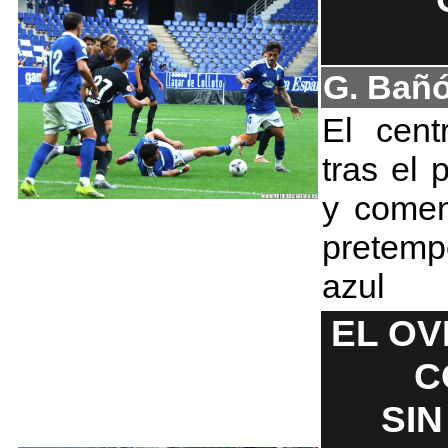
G. Bañ
El cent
tras el 
y comen
pretemp
azul
EL OV
C
SIN