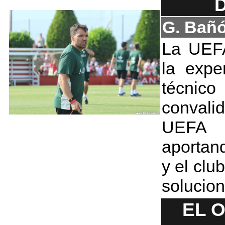
G. Bañ
La UEFA
la expe
técnico
convali
UEFA 
aporta
y el clu
solucion
EL 