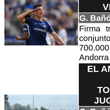
V
G. Bañ
Firma t
conjunt
700.000
Andorra
EL A
TO
JU