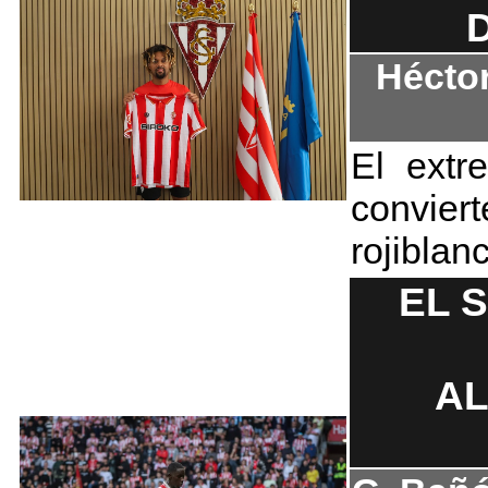
Hécto
El extr
convier
rojiblan
EL 
AL