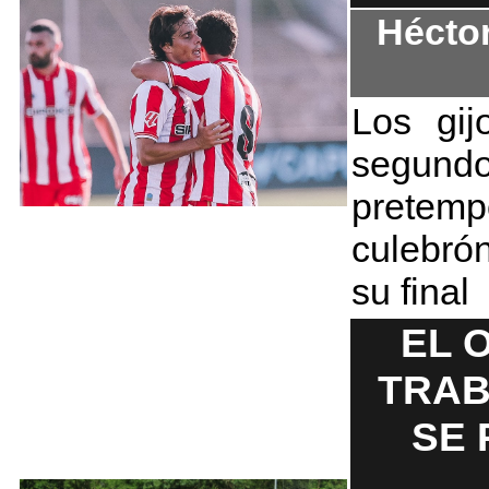
Hécto
Los gi
segun
pretempo
culebró
su final
EL 
TRAB
SE 