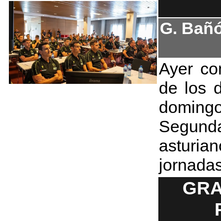
G. Bañó
Ayer co
de los 
domingo
Segund
asturian
jornada
GRA