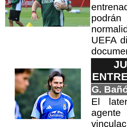
entren
podrán
normali
UEFA di
documen
JU
ENTRE
G. Bañ
El lat
agente 
vincula