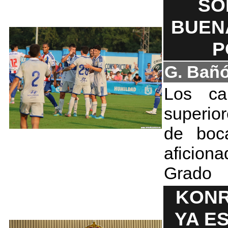
SO
BUEN
P
G. Bañ
Los ca
superio
de boc
aficion
Grado
KONR
YA E