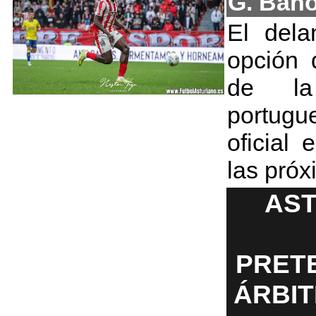
G. Bañ
El dela
opción 
de la
portugu
oficial
las pró
AST
PRET
ÁRBIT