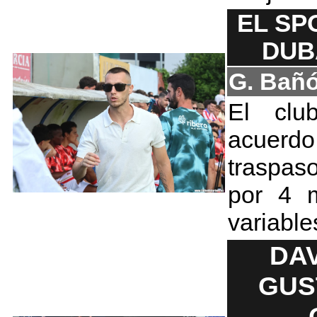
EL SP
DUB
G. Bañ
El clu
acuerdo
traspas
por 4 
variable
DAV
GUS