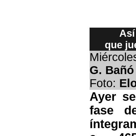
Así
que ju
Miércoles
G. Bañó
Foto:
El
Ayer se
fase d
íntegra