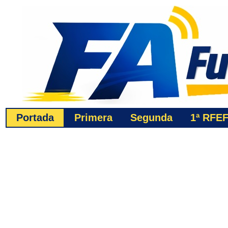
Portada
Primera
Segunda
1ª
RFE