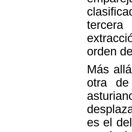
clasific
tercera
extracc
orden de
Más allá
otra de
astur
desplaz
es el de