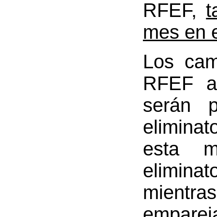
RFEF,
t
mes en e
Los cam
RFEF as
serán 
eliminat
esta m
eliminat
mientra
empare