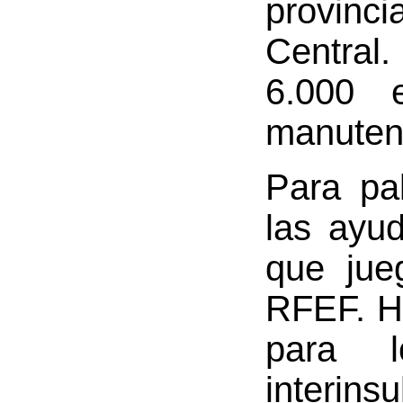
provinci
Central.
6.000 e
manuten
Para pa
las ayu
que jue
RFEF. Ha
para l
interins