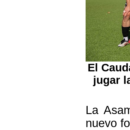
El Caud
jugar l
La Asam
nuevo fo