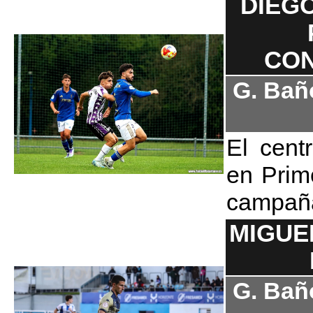
DIEG
CON
G. Bañ
El cent
en Prim
campaña 
MIGUE
G. Bañ