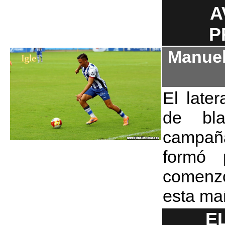
A
P
Manuel
El late
de bla
campañ
formó 
comenz
esta ma
E