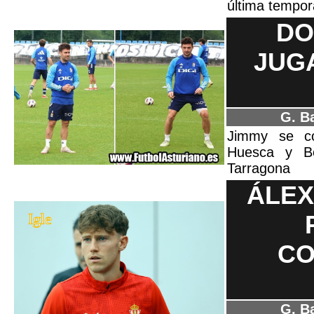
última tempo
DO
JUG
G. B
Jimmy se co
Huesca y Bo
Tarragona
ÁLEX
CO
G. B