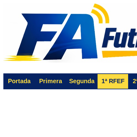
Portada
Primera
Segunda
1ª
RFEF
2