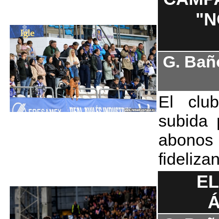
"N
G. Bañ
El club
subida 
abono
fideliza
EL
Á