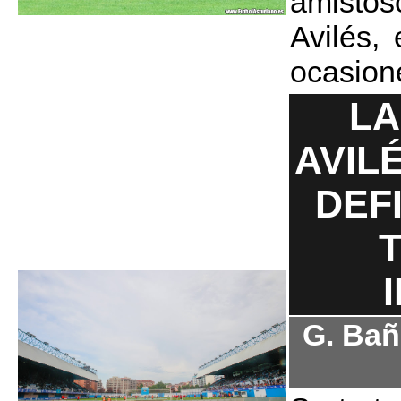
amistoso
Avilés,
ocasion
LA
AVIL
DEF
G. Bañ