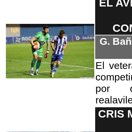
EL AV
CON
G. Bañ
El vete
compet
por d
realavil
CRIS 