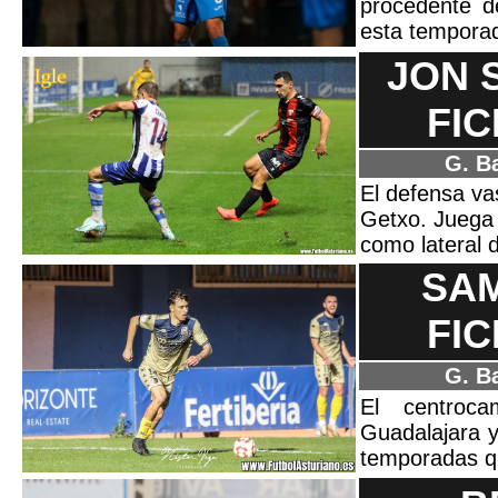
procedente de
esta tempora
JON 
FIC
G. B
El defensa va
Getxo. Juega
como lateral d
SAM
FIC
G. B
El centroca
Guadalajara y
temporadas q