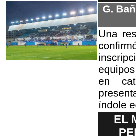
G. Bañ
Una res
confi
inscri
equipos
en cat
presen
índole 
EL 
PE