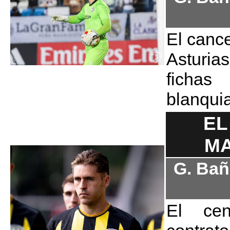
El cance
Asturia
fichas
blanqui
EL
MA
G. Bañ
El ce