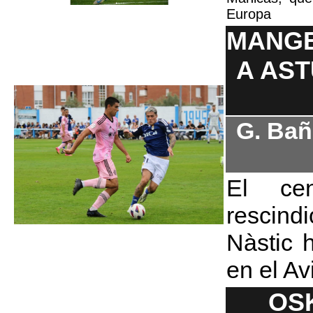
Europa
MANGE
A AST
G. Bañ
El cen
rescind
Nàstic 
en el Av
OS