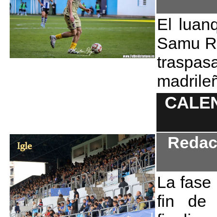
El luanq
Samu Ro
traspa
madrile
CALE
Redac
La fase 
fin de