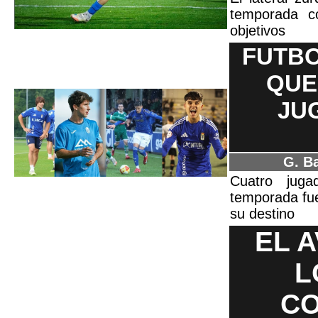
temporada c
objetivos
FUTBO
QUE
JU
G. Ba
Cuatro juga
temporada fue
su destino
EL 
L
CO