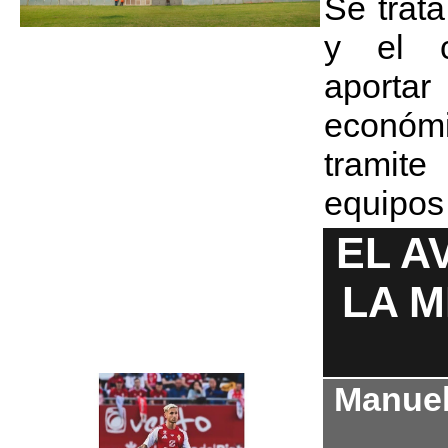
Se trat
y el c
aporta
económ
tramite
equipos
EL A
LA M
Manuel