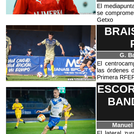
El mediapunta
se comprometi
Getxo
BRAI
G. B
El centrocamp
las órdenes 
Primera RFEF
ESCOR
BAND
Manuel
El lateral z