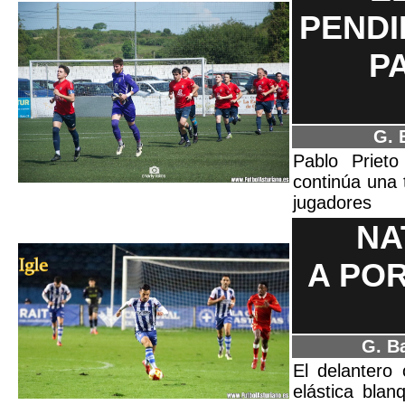
PENDI
P
G. 
Pablo Priet
continúa una 
jugadores
NA
A POR
G. B
El delantero
elástica bla