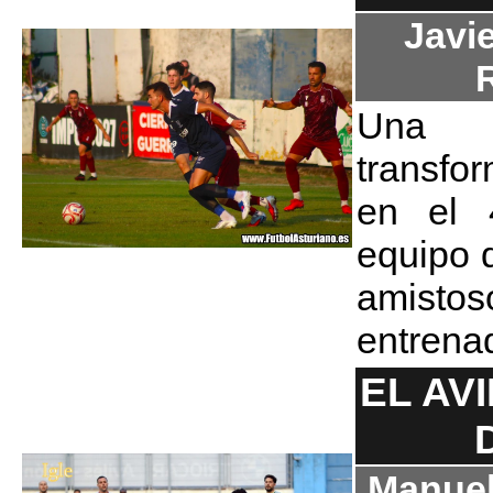
Javie
Una 
transf
en el 4
equipo 
amisto
entrena
EL AV
Manuel