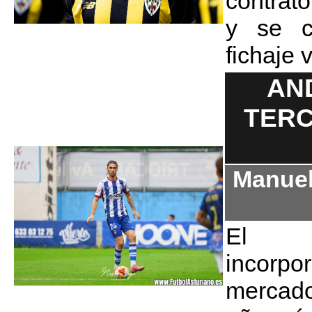
contrato
y se c
fichaje 
AN
TERC
Manuel
El de
incorp
mercado