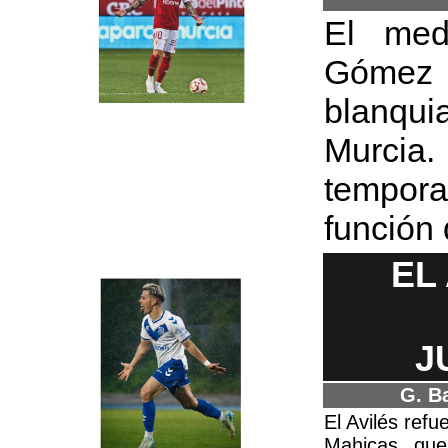
El medi
Gómez s
blanqu
Murci
tempora
función 
EL
J
G. B
El Avilés refu
Mahicas, que