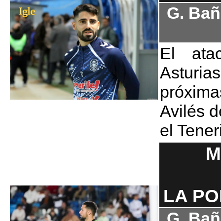
G. Bañ
El ata
Asturia
próxim
Avilés 
el Tene
M
LA PO
G. Bañ