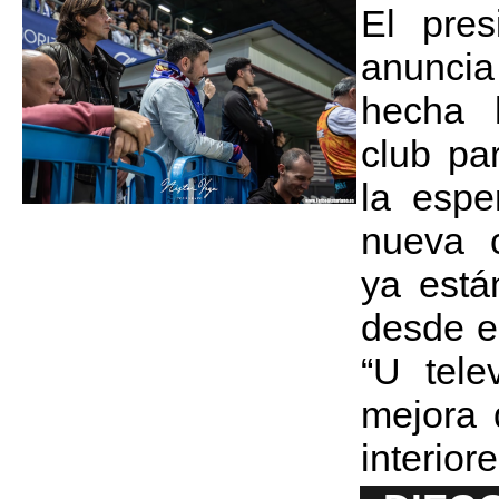
El pres
anunci
hecha 
club pa
la espe
nueva c
ya está
desde e
“U tele
mejora 
interior