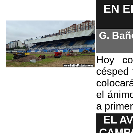
EN E
G. Bañ
Hoy co
césped 
colocar
el ánim
a prime
EL A
CAMP