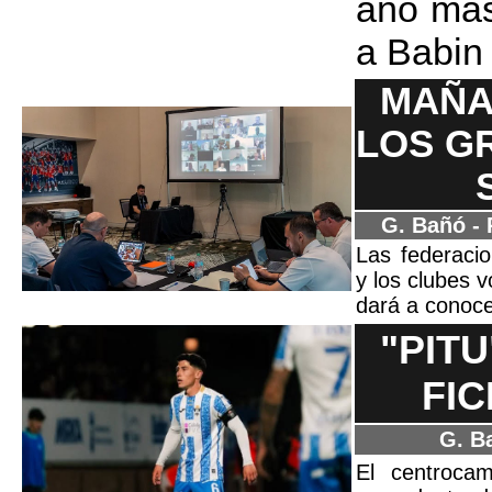
año más
a Babin
MAÑA
LOS G
G. Bañó -
Las federacio
y los clubes 
dará a conoce
"PIT
FIC
G. B
El centrocam