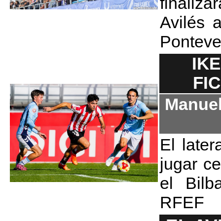
finaliz
Avilés 
Ponteve
IK
FI
Manuel
El later
jugar c
el Bilb
RFEF