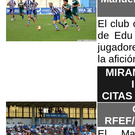
El club 
de Edu 
jugador
la afici
MIRA
CITAS
RFEF
El Ma