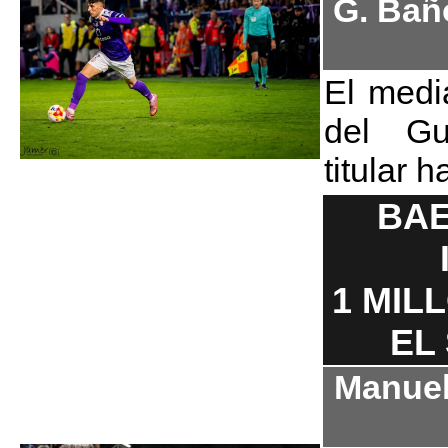
G. Bañ
El medi
del Gu
titular 
BAE
1 MIL
EL
Manuel