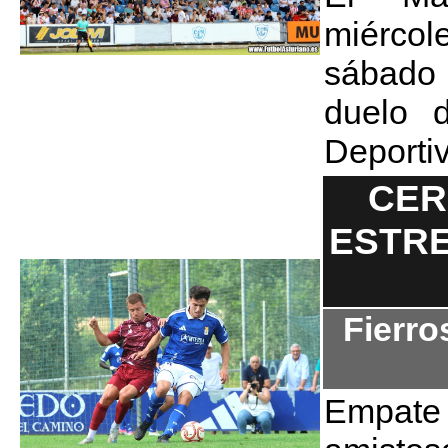
miércole
sábado
duelo 
Deportiv
CER
ESTRE
Fierro
Empate 