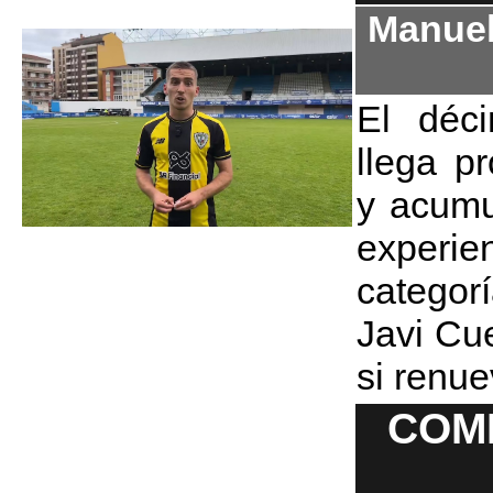
Manuel
El déci
llega p
y acumu
experi
categor
Javi Cue
si renu
COM