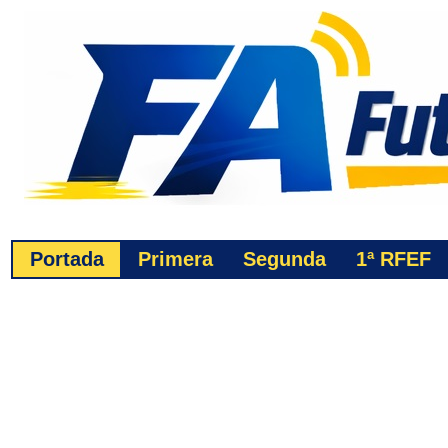
Portada
Primera
Segunda
1ª
RFEF