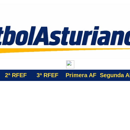
2ª RFEF
3ª
RFEF
Primera AF
Segunda A