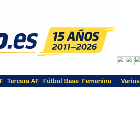
F
Tercera AF
Fútbol Base
Femenino
Varios