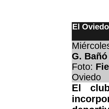
El Oviedo
Miércole
G. Bañó
Foto:
Fi
Oviedo
El clu
incorpo