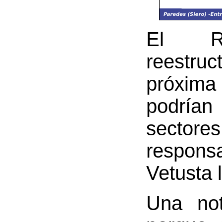
El Re
reestru
próxima 
podrían
sectores
respons
Vetusta 
Una not