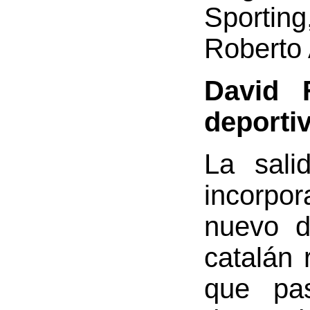
Sporting
Roberto 
David 
deporti
La sali
incorpo
nuevo d
catalán 
que pa