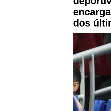
deportiv
encargad
dos últ