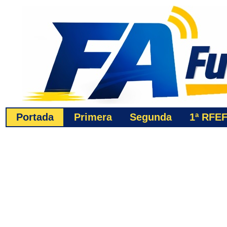
Portada
Primera
Segunda
1ª
RFE