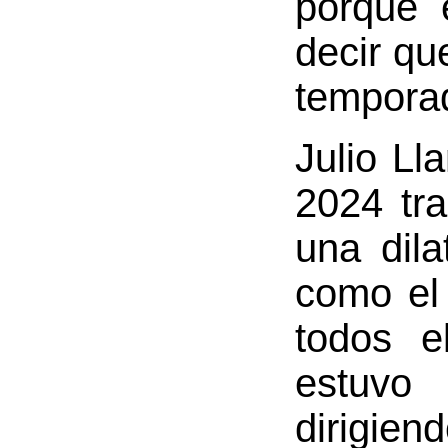
porque 
decir qu
temporad
Julio Ll
2024 tra
una dil
como el 
todos e
estuvo 
dirigien