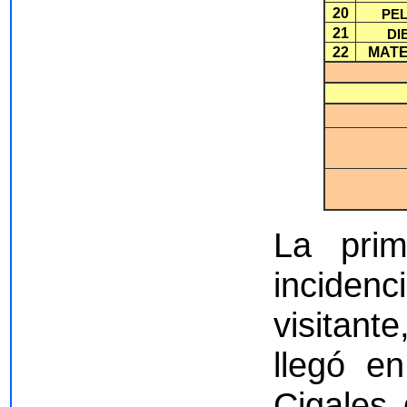
20
PE
21
DI
22
MATE
La prim
incidenc
visitan
llegó e
Cigales 