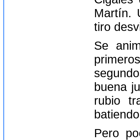
Martín.
tiro des
Se anim
primeros
segundo
buena ju
rubio t
batiendo
Pero poc