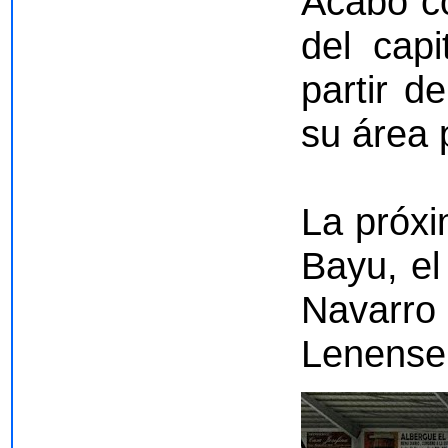
Acabó co
del cap
partir d
su área 
La próxi
Bayu, el
Navarro 
Lenense,