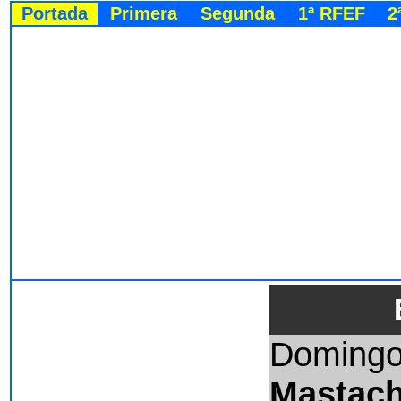
Portada
Primera
Segunda
1ª RFEF
2
Domingo
Mastac