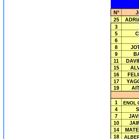
Nº
J
25
ADRI
3
5
C
6
8
JO
9
B
11
DAVI
15
AL
16
FEL
17
YAG
19
AI
1
ENOL O
4
7
JAV
10
JAI
14
MATE
18
ALBE