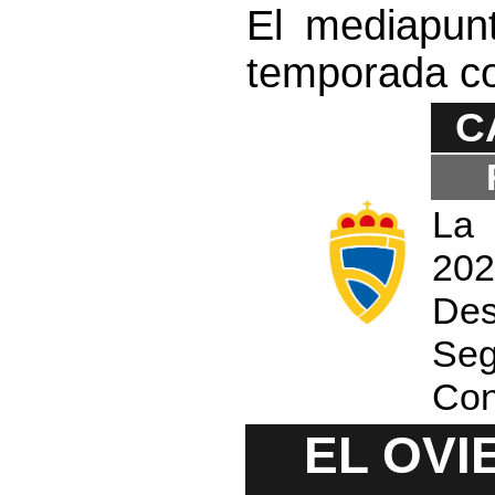
El mediapunt
temporada co
C
La 
202
Des
Seg
Con
EL OVI