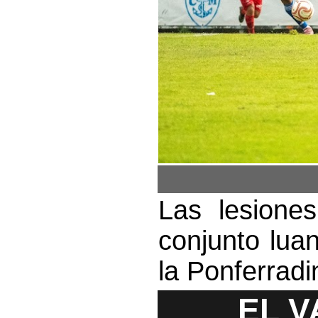
Las lesione
conjunto lua
la Ponferradi
EL V