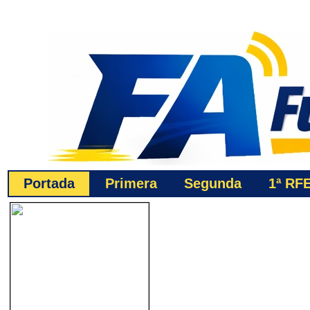
Portada
Primera
Segunda
1ª
RF