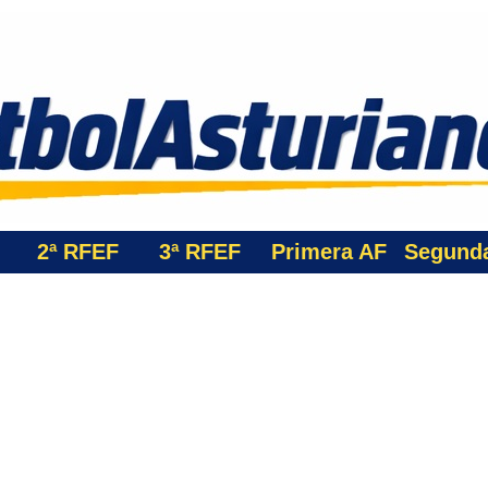
2ª RFEF
3ª
RFEF
Primera AF
Segund