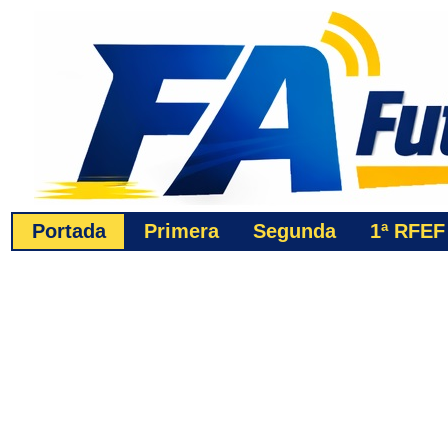
Portada
Primera
Segunda
1ª
RFEF