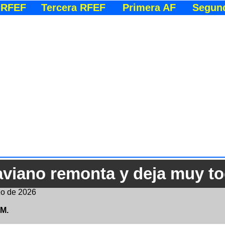
 RFEF
Tercera RFEF
Primera AF
Segun
aviano remonta y deja muy toc
o de 2026
.M.