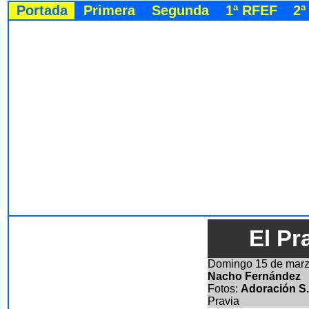
Portada
Primera
Segunda
1ª RFEF
2ª
El Pr
Domingo 15
de marz
Nacho Fernández
Fotos:
Adoración S
Pravia