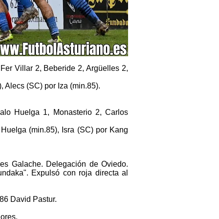
Fer Villar 2, Beberide 2, Argüelles 2,
 Alecs (SC) por Iza (min.85).
alo Huelga 1, Monasterio 2, Carlos
 Huelga (min.85), Isra (SC) por Kang
anes Galache. Delegación de Oviedo.
undaka". Expulsó con roja directa al
86 David Pastur.
ores.