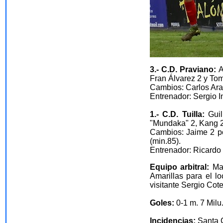
3.- C.D. Praviano:
A
Fran Álvarez 2 y To
Cambios: Carlos Aran
Entrenador: Sergio I
1.- C.D. Tuilla:
Guil
"Mundaka" 2, Kang 2,
Cambios: Jaime 2 po
(min.85).
Entrenador: Ricard
Equipo arbitral:
Ma
Amarillas para el l
visitante Sergio Cote
Goles:
0-1 m. 7 Mil
Incidencias:
Santa C