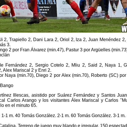
li 2, Trapiello 2, Dani Lara 2, Oriol 2, Iza 2, Juan Menéndez 2, 
más 3.
go 2 por Fran Álvarez (min.47), Pastur 3 por Argüelles (min.73),
nclán
le Fernández 2, Sergio Cotelo 2, Mliu 2, Said 2, Naya 1, G
 Alex Mariscal 2 y Enri 2.
r Naya (min.70), Diego 2 por Alex (min.70), Roberto (SC) por
o Bango
rtínez Illescas, asistido por Suárez Fernández y Santos Ju
ocal Carlos Arango y los visitantes Álex Mariscal y Carlos "M
lo en el minuto 65.
u. 1-1 m. 40 Tomás González. 2-1 m. 60 Tomás González. 3-1 m. 
atalina. Terreno de juego muy blando e irregular. 150 espectad