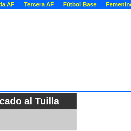
da AF
Tercera AF
Fútbol Base
Femenin
ado al Tuilla