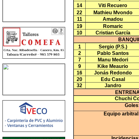
14
Viti Recuero
22
Mathieu Mvondo
11
Amadou
19
Romaric
10
Cristian García
BANQUI
1
Sergio (P.S.)
2
Pablo Santos
7
Manu Medori
9
Kike Meaurio
16
Jonás Redondo
20
Edu Casal
32
Jandro
ENTREN
Chuchi Co
Goles
Equipo arbitral
Incidencias