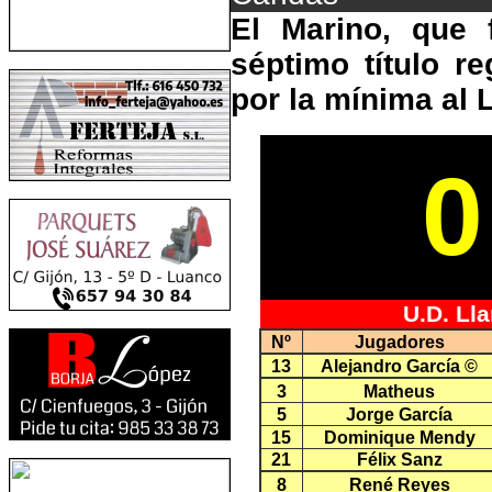
El Marino, que 
séptimo título r
por la mínima al 
0
U.D. Ll
Nº
Jugadores
13
Alejandro García ©
3
Matheus
5
Jorge García
15
Dominique Mendy
21
Félix Sanz
8
René Reyes