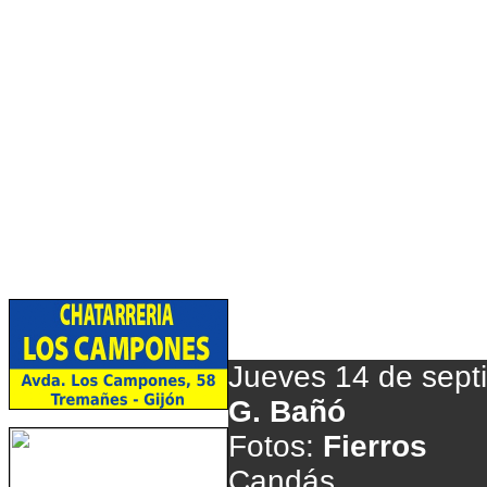
El "r
Jueves 14 de sept
G. Bañó
Fotos:
Fierros
Candás