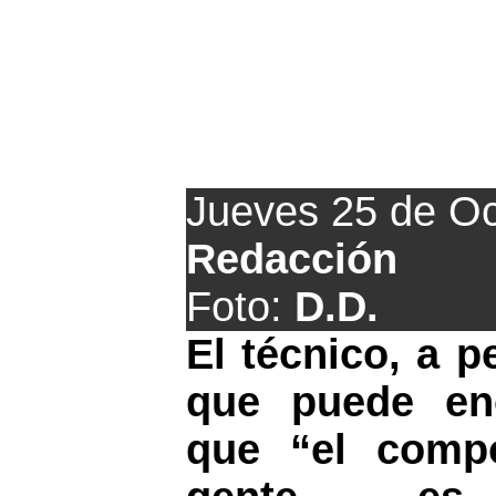
Baraja: "Jugar en E
Jueves 25 de Oc
Redacción
Foto:
D.D.
El técnico, a p
que puede enc
que “el compo