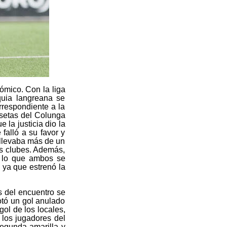
ómico. Con la liga
quia langreana se
rrespondiente a la
isetas del Colunga
 la justicia dio la
falló a su favor y
 llevaba más de un
os clubes. Además,
r lo que ambos se
 ya que estrenó la
s del encuentro se
otó un gol anulado
gol de los locales,
 los jugadores del
segunda amarilla y