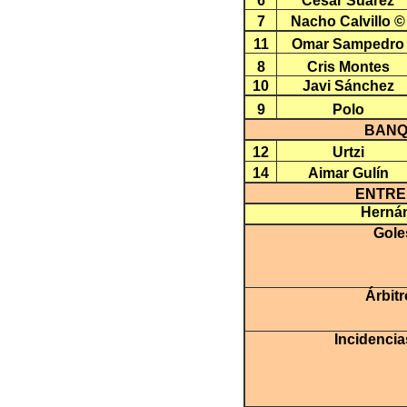
6
César Suárez
7
Nacho Calvillo ©
11
Omar Sampedro
8
Cris Montes
10
Javi Sánchez
9
Polo
BANQ
12
Urtzi
14
Aimar Gulín
ENTR
Herná
Gole
Árbitr
Incidencia