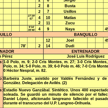
2
6
Sergio
2
8
Busta
7
Usillos
2
27'29'
4
10
Matías
67'
2
11
Zucu
9'34'
4
9
Naya
4
39'46'
UILLO
BANQUILLO
12
Joel
4
78'
2
14
Dudi
ENADOR
ENTRENADOR
n Pérez
José Luis Rodríguez
s:
1-0 Polo, m. 9; 2-0 Cris Montes, m. 27; 3-0 Cris Montes,
Polo, m. 34; 5-0 Polo, m. 39; 6-0 Polo m. 46; 7-0 Cris Monte
0 Héctor Nespral, m. 82.
o:
Barbeira Juste, asistido por Valdés Fernández y de
González. Delegación de Avilés. (2)
s:
Estadio Nuevo Ganzábal. Sintético. Unos 400 espectado
soleada. Se guardó un minuto de silencio por el falle
Daniel López, aficionado langreano fallecido el pasa
durante el transcurso del U.P. Langreo-Orihuela.