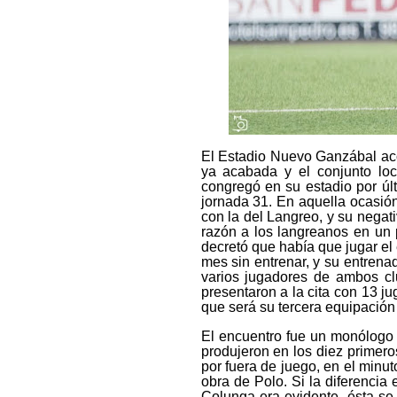
El Estadio Nuevo Ganzábal aco
ya acabada y el conjunto loc
congregó en su estadio por úl
jornada 31. En aquella ocasión
con la del Langreo, y su negati
razón a los langreanos en un 
decretó que había que jugar el
mes sin entrenar, y su entren
varios jugadores de ambos cl
presentaron a la cita con 13 j
que será su tercera equipación
El encuentro fue un monólogo 
produjeron en los diez primer
por fuera de juego, en el minut
obra de Polo. Si la diferencia
Colunga era evidente, ésta se