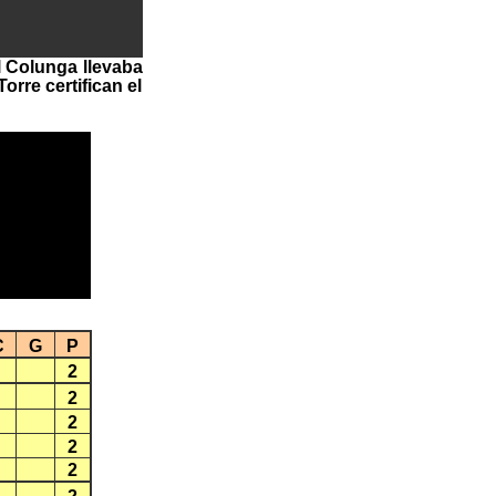
l Colunga llevaba
rre certifican el
C
G
P
2
2
2
2
2