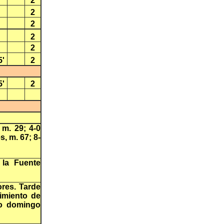
2
2
2
2
2
5'
2
5'
2
 m. 29; 4-0
s, m. 67; 8-
 la Fuente
res. Tarde
cimiento de
do domingo