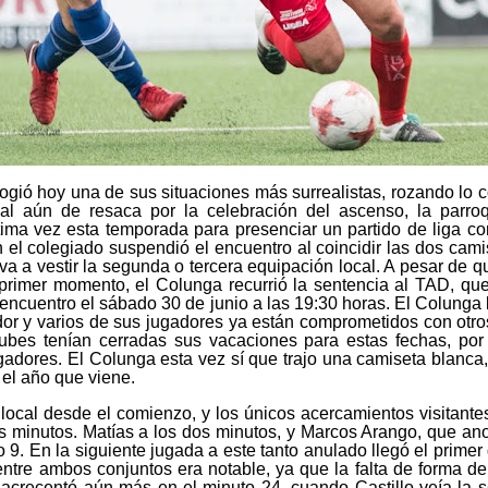
gió hoy una de sus situaciones más surrealistas, rozando lo c
al aún de resaca por la celebración del ascenso, la parro
tima vez esta temporada para presenciar un partido de liga co
 el colegiado suspendió el encuentro al coincidir las dos cam
va a vestir la segunda o tercera equipación local. A pesar de que
primer momento, el Colunga recurrió la sentencia al TAD, que 
 encuentro el sábado 30 de junio a las 19:30 horas. El Colunga
ador y varios de sus jugadores ya están comprometidos con otr
ubes tenían cerradas sus vacaciones para estas fechas, po
ugadores. El Colunga esta vez sí que trajo una camiseta blanca,
 el año que viene.
local desde el comienzo, y los únicos acercamientos visitante
os minutos. Matías a los dos minutos, y Marcos Arango, que an
o 9. En la siguiente jugada a este tanto anulado llegó el primer 
 entre ambos conjuntos era notable, ya que la falta de forma de
 acrecentó aún más en el minuto 24, cuando Castillo veía la 