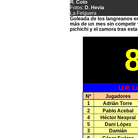
R. Coto
Fotos:
D. Hevia
La Felguera
Goleada de los langreanos en
más de un mes sin competir y 
pichichi y el zamora tras esta 
U.P. 
Nº
Jugadores
1
Adrián Torre
2
Pablo Acebal
4
Héctor Nespral
5
Dani López
3
Damián