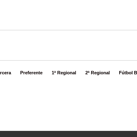
rcera
Preferente
1ª Regional
2ª Regional
Fútbol 
El Unión asegura la Copa