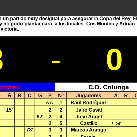
 un partido muy desigual para asegurar la Copa del Rey. E
no pudo plantar cara a los locales. Cris Montes y Adrián To
victoria.
8
-
0
Langreo
C.D. Colunga
A
R
C
G
P
Nº
Jugadores
A
R
s.c.
1
Raúl Rodríguez
15'
2
2
Jairo Casal
82'
2
4
José Ángel
2
5
Castillo
3' 24'
78'
3
3
Marcos Arango