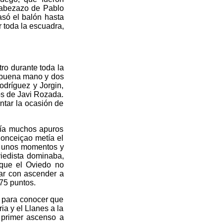
 cabezazo de Pablo
só el balón hasta
 toda la escuadra,
tro durante toda la
a buena mano y dos
dríguez y Jorgin,
os de Javi Rozada.
ntar la ocasión de
nía muchos apuros
Conceiçao metía el
r unos momentos y
oviedista dominaba,
 que el Oviedo no
ñar con ascender a
75 puntos.
 para conocer que
ia y el Llanes a la
 primer ascenso a