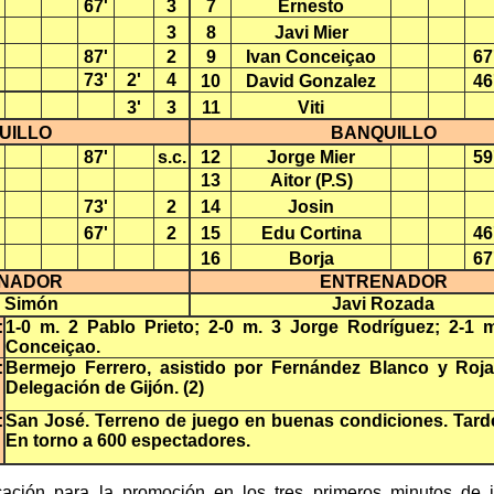
67'
3
7
Ernesto
3
8
Javi Mier
87'
2
9
Ivan Conceiçao
67
73'
2'
4
10
David Gonzalez
46
3'
3
11
Viti
UILLO
BANQUILLO
87'
s.c.
12
Jorge Mier
59
13
Aitor (P.S)
73'
2
14
Josin
67'
2
15
Edu Cortina
46
16
Borja
67
NADOR
ENTRENADOR
 Simón
Javi Rozada
:
1-0 m. 2 Pablo Prieto; 2-0 m. 3 Jorge Rodríguez; 2-1 
Conceiçao.
:
Bermejo Ferrero, asistido por Fernández Blanco y Roja
Delegación de Gijón. (2)
:
San José. Terreno de juego en buenas condiciones. Tarde
En torno a 600 espectadores.
ficación para la promoción en los tres primeros minutos de 