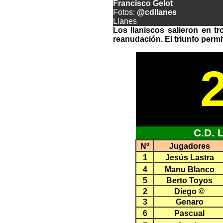
Francisco Gelot
Fotos:
@cdllanes
Llanes
Los llaniscos salieron en t
reanudación. El triunfo permi
C.D. 
Nº
Jugadores
1
Jesús Lastra
4
Manu Blanco
5
Berto Toyos
2
Diego ©
3
Genaro
6
Pascual