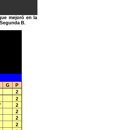
que mejoró en la
a Segunda B.
G
P
2
2
'
2
2
2
2