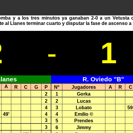
romba y a los tres minutos ya ganaban 2-0 a un Vetusta 
te al Llanes terminar cuarto y disputar la fase de ascenso 
2
-
1
Llanes
R. Oviedo "B"
A
R
C
G
P
Nº
Jugadores
A
R
C
2
1
Gorka
2
2
Lucas
4
3
Lobato
59
49'
4
4
Emilio ©
3
5
Prendes
3
6
Jimmy