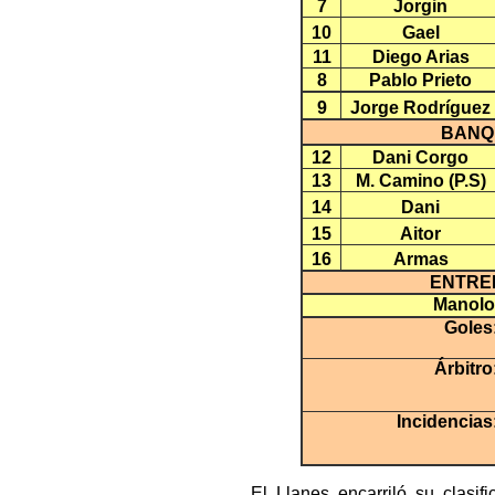
7
Jorgin
10
Gael
11
Diego Arias
8
Pablo Prieto
9
Jorge Rodríguez
BANQ
12
Dani Corgo
13
M. Camino (P.S)
14
Dani
15
Aitor
16
Armas
ENTRE
Manolo
Goles
Árbitro
Incidencias
El Llanes encarriló su clasi