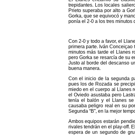
trepidantes. Los locales salie
Prieto superaba por alto a Go
Gorka, que se equivocó y mandó
ponía el 2-0 a los tres minutos 
Con 2-0 y todo a favor, el Llan
primera parte. Iván Conceiçao
minutos más tarde el Llanes r
pero Gorka se resarcía de su e
Justo al borde del descanso un
buena manera.
Con el inicio de la segunda 
pues los de Rozada se precipi
miedo en el cuerpo al Llanes 
el Oviedo asustaba pero Lastra s
tenía el balón y el Llanes s
causaba peligro real en su por
Segunda “B”, en la mejor tempo
Ambos equipos estarán pendien
rivales tendrán en el play-off.
espera de un segundo de grup