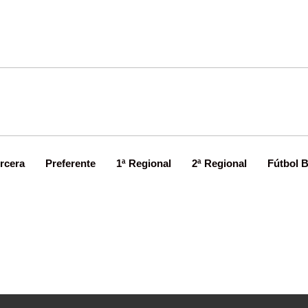
rcera
Preferente
1ª Regional
2ª Regional
Fútbol 
es volverá a disputar la promoció