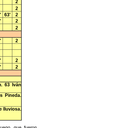
2
2
'
63'
2
'
2
2
'
2
'
2
'
2
m. 63 Iván
s Pineda.
 lluviosa.
juego, que fueron