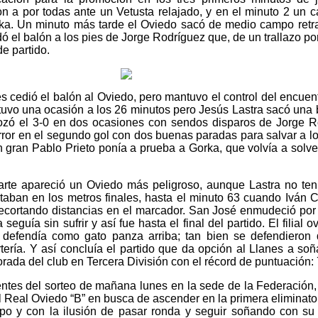
ron a por todas ante un Vetusta relajado, y en el minuto 2 un
rka.
Un minuto más tarde el Oviedo sacó de medio campo retra
 el balón a los pies de Jorge Rodríguez que, de un trallazo por
de partido.
es cedió el balón al Oviedo, pero mantuvo el control del encuen
 tuvo una ocasión a los 26 minutos pero Jesús Lastra sacó un
ozó el 3-0 en dos ocasiones con sendos disparos de Jorge Ro
rror en el segundo gol con dos buenas paradas para salvar a l
 gran Pablo Prieto ponía a prueba a Gorka, que volvía a solve
parte apareció un Oviedo más peligroso, aunque Lastra no te
taban en los metros finales, hasta el minuto 63 cuando Iván 
recortando distancias en el marcador. San José enmudeció po
eguía sin sufrir y así fue hasta el final del partido. El filial 
e defendía como gato panza arriba; tan bien se defendieron
tería. Y así concluía el partido que da opción al Llanes a so
rada del club en Tercera División con el récord de puntuación: 
tes del sorteo de mañana lunes en la sede de la Federación,
 El Real Oviedo “B” en busca de ascender en la primera eliminator
o y con la ilusión de pasar ronda y seguir soñando con su