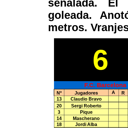
señalada. El
goleada. Ano
metros. Vranje
6
F.C. Barcelona
A
Nº
Jugadores
R
13
Claudio Bravo
20
Sergi Roberto
3
Pique
14
Mascherano
18
Jordi Alba