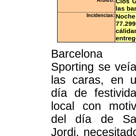
Árbitro:
Clos G
las ba
Incidencias:
Noche 
77.29
cálida
entreg
Barcelona 
Sporting se veí
las caras, en 
día de festivid
local con moti
del día de S
Jordi, necesita