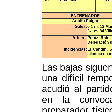
ENTRENADOR
Adolfo Pulgar
Goles:
0-1 m. 13 Ma
3-1 m. 84 Vil
Árbitro:
Pérez Rato,
Delegación d
Incidencias:
El Candín. 
silencio en 
Las bajas siguen
una difícil temp
acudió al parti
en la convocat
preparador físic