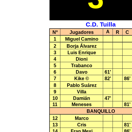
C.D. Tuilla
A
Nº
Jugadores
R
C
1
Miguel Camino
2
Borja Álvarez
3
Luis Enrique
4
Dioni
5
Trabanco
6
Davo
61'
7
Kike ©
82'
86'
8
Pablo Suárez
9
Villa
10
Damián
47'
11
Meneses
81'
BANQUILLO
12
Marco
13
Cris
81'
14
Fran Mexi
86'