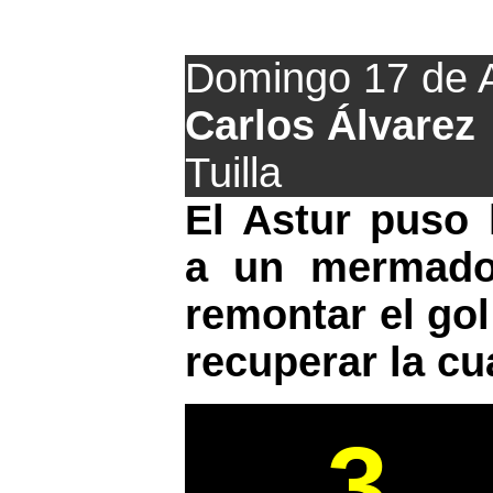
El Tuill
Domingo 17 de A
Carlos Álvarez
Tuilla
El Astur puso 
a un mermado 
remontar el go
recuperar la cu
3