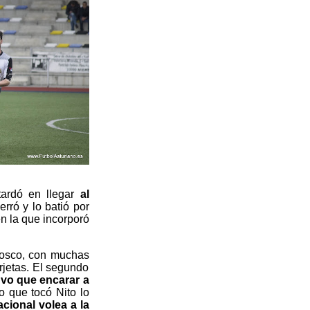
tardó en llegar
al
erró
y lo batió por
en la que incorporó
 tosco, con muchas
arjetas. El segundo
uvo que encarar a
o que tocó Nito lo
cional volea a la