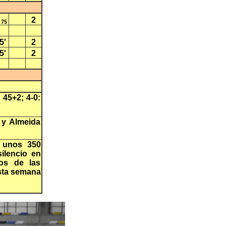
2
 75
5'
2
5'
2
 45+2; 4-0:
 y Almeida
n unos 350
ilencio en
os de las
esta semana