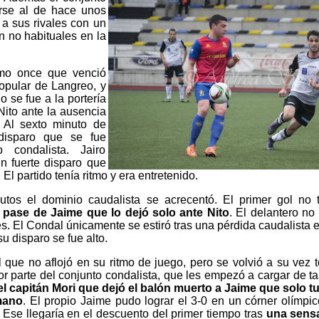
rse al de hace unos
 a sus rivales con un
n no habituales en la
smo once que venció
pular de Langreo, y
 se fue a la portería
Nito ante la ausencia
 Al sexto minuto de
disparo que se fue
 condalista. Jairo
n fuerte disparo que
l partido tenía ritmo y era entretenido.
tos el dominio caudalista se acrecentó. El primer gol no 
pase de Jaime que lo dejó solo ante Nito
. El delantero no 
es. El Condal únicamente se estiró tras una pérdida caudalista 
su disparo se fue alto.
l que no aflojó en su ritmo de juego, pero se volvió a su vez
por parte del conjunto condalista, que les empezó a cargar de t
el capitán Mori que dejó el balón muerto a Jaime que solo t
 mano
. El propio Jaime pudo lograr el 3-0 en un córner olímpic
. Ese llegaría en el descuento del primer tiempo tras
una sensa