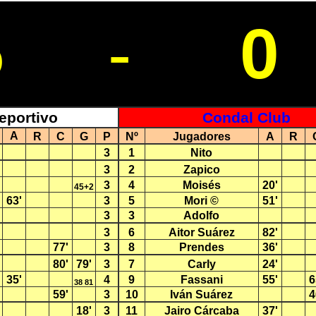
5
-
0
eportivo
Condal Club
A
R
C
G
P
Nº
Jugadores
A
R
3
1
Nito
3
2
Zapico
3
4
Moisés
20'
45+2
63'
3
5
Mori ©
51'
3
3
Adolfo
3
6
Aitor Suárez
82'
77'
3
8
Prendes
36'
80'
79'
3
7
Carly
24'
35'
4
9
Fassani
55'
6
38 81
59'
3
10
Iván Suárez
4
18'
3
11
Jairo Cárcaba
37'