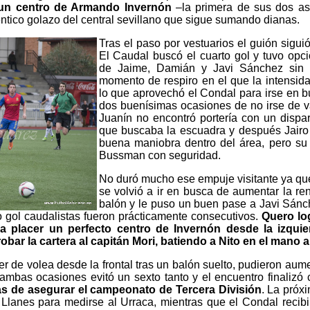
 un centro de Armando Invernón
–la primera de sus dos asi
éntico golazo del central sevillano que sigue sumando dianas.
Tras el paso por vestuarios el guión sigui
El Caudal buscó el cuarto gol y tuvo opc
de Jaime, Damián y Javi Sánchez sin l
momento de respiro en el que la intensida
lo que aprovechó el Condal para irse en b
dos buenísimas ocasiones de no irse de v
Juanín no encontró portería con un dispar
que buscaba la escuadra y después Jair
buena maniobra dentro del área, pero su 
Bussman con seguridad.
No duró mucho ese empuje visitante ya qu
se volvió a ir en busca de aumentar la re
balón y le puso un buen pase a Javi Sánch
to gol caudalistas fueron prácticamente consecutivos.
Quero lo
 a placer un perfecto centro de Invernón desde la izqui
obar la cartera al capitán Mori, batiendo a Nito en el mano
er de volea desde la frontal tras un balón suelto, pudieron aume
 ambas ocasiones evitó un sexto tanto y el encuentro finalizó
as de asegurar el campeonato de Tercera División
. La próx
 Llanes para medirse al Urraca, mientras que el Condal recibi