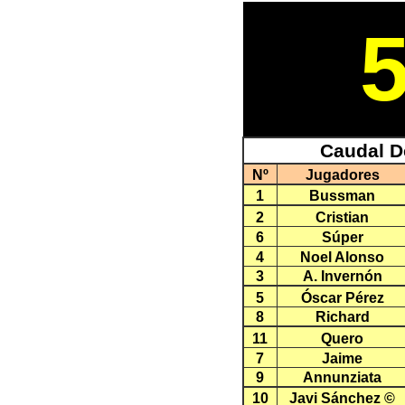
Caudal D
Nº
Jugadores
1
Bussman
2
Cristian
6
Súper
4
Noel Alonso
3
A. Invernón
5
Óscar Pérez
8
Richard
11
Quero
7
Jaime
9
Annunziata
10
Javi Sánchez ©