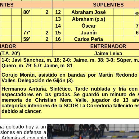
NTES
SUPLENTES
80'
2
12
Abraham José
46
13
Abraham (p.s)
14
Óscar
7
77'
2
15
Juanín
6
59'
2
16
Carlos Peña
NADOR
ENTRENADOR
(T.A. 20')
Jaime Leiva
:
1-0: Javi Sánchez, m. 18; 2-0: Jaime, m. 38; 3-0: Súper, m.
Quero, m. 79; 5-0: Jaime, m. 81
:
Corujo Morán, asistido en bandas por Martín Redondo
Valles. Delegación de Gijón (3).
:
Hermanos Antuña. Sintético. Tarde nublada y fría co
espectadores en las gradas. Se guardó un minuto de s
memoria de Christian Mera Valle, jugador de 13 añ
categorías inferiores de la SCDR La Corredoria fallecido 
debido al cáncer.
 ha goleado hoy a un
siones en defensa a
. Además el conjunto