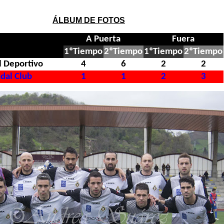
ÁLBUM DE FOTOS
A Puerta
Fuera
1ºTiempo
2ºTiempo
1ºTiempo
2ºTiempo
l Deportivo
4
6
2
2
dal Club
1
1
2
3