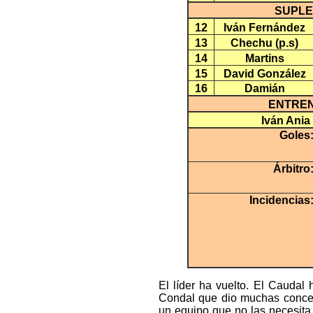
SUPLE
12
Iván Fernández
13
Chechu (p.s)
14
Martins
15
David González
16
Damián
ENTRE
Iván Ania 
Goles
Árbitro
Incidencias
El líder ha vuelto. El Caudal
Condal que dio muchas conce
un equipo que no las necesita