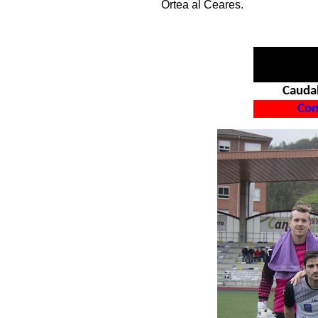
Ortea al Ceares.
Cauda
Con