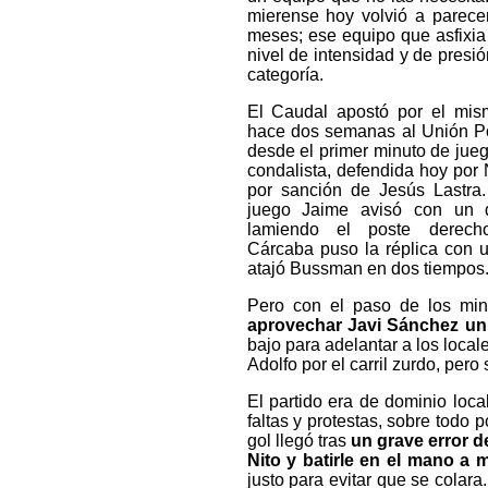
mierense hoy volvió a parece
meses; ese equipo que asfixia
nivel de intensidad y de presió
categoría.
El Caudal apostó por el mi
hace dos semanas al Unión Po
desde el primer minuto de juego
condalista, defendida hoy por 
por sanción de Jesús Lastra.
juego Jaime avisó con un 
lamiendo el poste derecho
Cárcaba puso la réplica con u
atajó Bussman en dos tiempos. E
Pero con el paso de los minu
aprovechar
Javi Sánchez un 
bajo para adelantar a los local
Adolfo por el carril zurdo, pero 
El partido era de dominio loca
faltas y protestas, sobre todo 
gol llegó tras
un grave error d
Nito y batirle en el mano a
justo para evitar que se colara