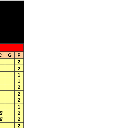
C
G
P
2
2
1
1
2
2
2
1
5'
2
6'
2
2