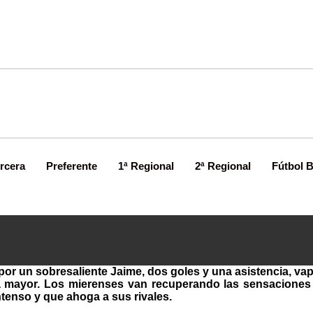
rcera
Preferente
1ª Regional
2ª Regional
Fútbol 
Jorobu
de líder
r un sobresaliente Jaime, dos goles y una asistencia, va
a mayor. Los mierenses van recuperando las sensaciones 
tenso y que ahoga a sus rivales.