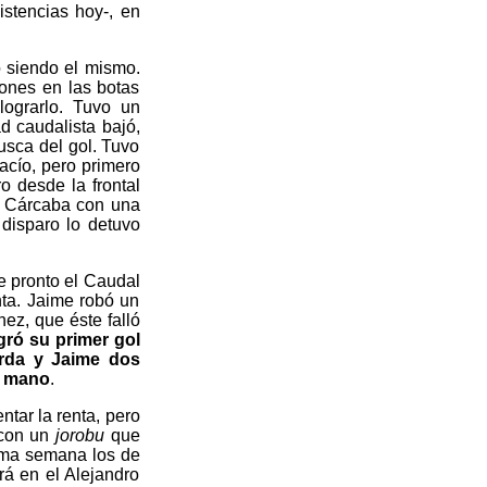
stencias hoy-, en
ó siendo el mismo.
iones en las botas
ograrlo. Tuvo un
d caudalista bajó,
usca del gol. Tuvo
acío, pero primero
o desde la frontal
o Cárcaba con una
disparo lo detuvo
e pronto el Caudal
nta. Jaime robó un
ez, que éste falló
gró su primer gol
erda y Jaime dos
 a mano
.
ntar la renta, pero
 con un
jorobu
que
ima semana los de
rá en el Alejandro