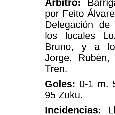
Árbitro:
Barri
por Feito Álvar
Delegación de 
los locales L
Bruno, y a los
Jorge, Rubén, 
Tren.
Goles:
0-1 m. 
95 Zuku.
Incidencias:
L