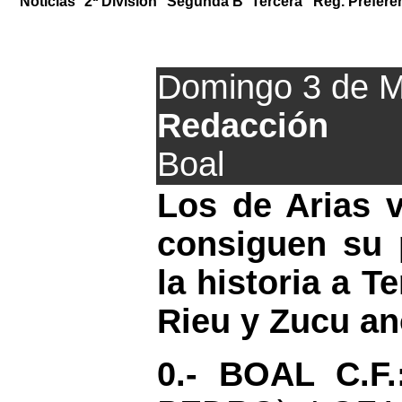
Noticias
2ª División
Segunda B
Tercera
Reg. Prefere
El Colunga
Domingo 3 de 
Redacción
Boal
Los de Arias v
consiguen su 
la historia a T
Rieu y Zucu an
0.- BOAL C.F.