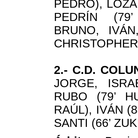
PEDRO), LOZA 
PEDRÍN (79’
BRUNO, IVÁN
CHRISTOPHER
2.- C.D. COL
JORGE, ISRA
RUBO (79’ H
RAÚL), IVÁN (
SANTI (66’ ZUK