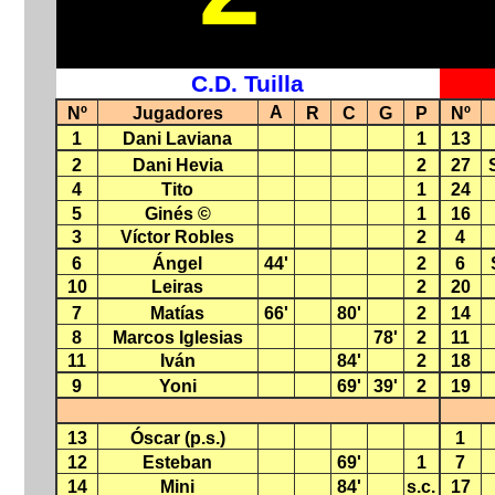
C.D. Tuilla
A
Nº
Jugadores
R
C
G
P
Nº
1
Dani Laviana
1
13
2
Dani Hevia
2
27
4
Tito
1
24
5
Ginés ©
1
16
3
Víctor Robles
2
4
6
Ángel
44'
2
6
10
Leiras
2
20
7
Matías
66'
80'
2
14
8
Marcos Iglesias
78'
2
11
11
Iván
84'
2
18
9
Yoni
69'
39'
2
19
13
Óscar (p.s.)
1
12
Esteban
69'
1
7
14
Mini
84'
s.c.
17