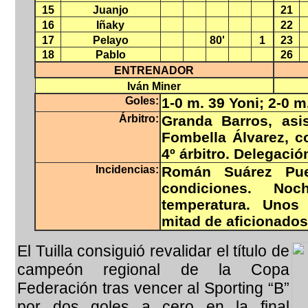
15
Juanjo
21
16
Iñaky
22
17
Pelayo
80'
1
23
18
Pablo
26
ENTRENADOR
Iván Miner
Goles:
1-0 m. 39 Yoni; 2-0 m
Árbitro:
Granda Barros, asi
Fombella Álvarez, 
4º árbitro. Delegació
Incidencias:
Román Suárez Pue
condiciones. No
temperatura. Unos
mitad de aficionados
El Tuilla consiguió revalidar el título de
campeón regional de la Copa
Federación tras vencer al Sporting “B”
por dos goles a cero en la final