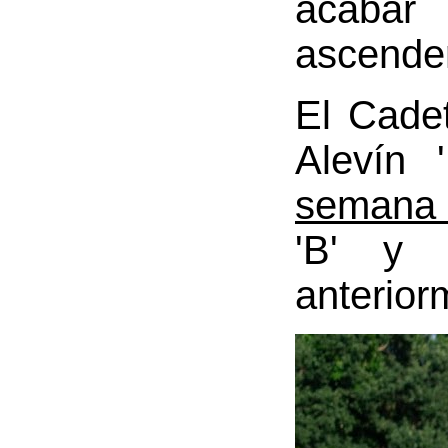
acabar
ascender 
El Cadete
Alevín 
semana 
'B' y 
anterior