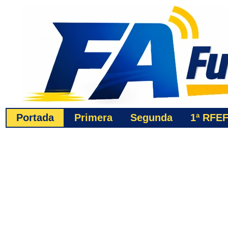
Portada
Primera
Segunda
1ª
RFE