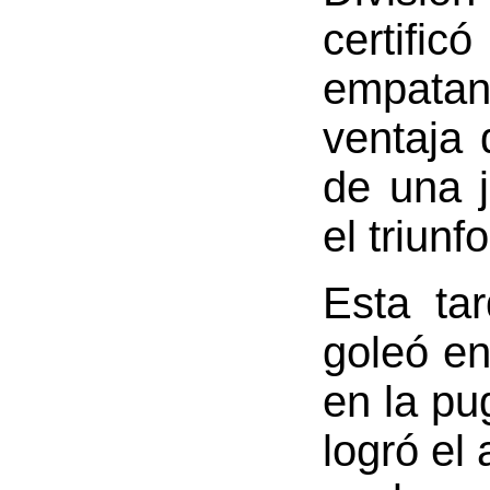
certifi
empatan
ventaja 
de una j
el triunf
Esta tar
goleó e
en la pu
logró el