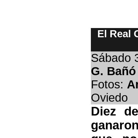
El Real 
Sábado
G. Bañó
Fotos:
A
Oviedo
Diez d
ganaron