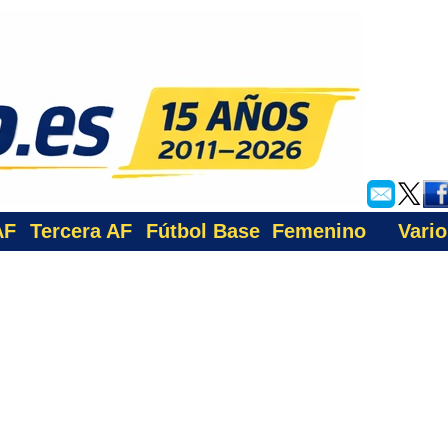
AF
Tercera AF
Fútbol Base
Femenino
Vario