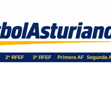
2ª RFEF
3ª
RFEF
Primera AF
Segunda 