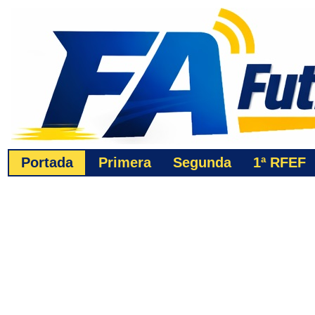
Portada
Primera
Segunda
1ª
RFEF