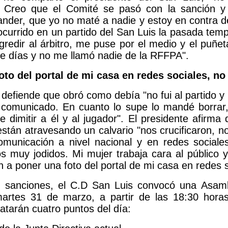
 Creo que el Comité se pasó con la sanción y
ander, que yo no maté a nadie y estoy en contra de
ocurrido en un partido del San Luis la pasada temp
redir al árbitro, me puse por el medio y el puñeta
e días y no me llamó nadie de la RFFPA".
oto del portal de mi casa en redes sociales, n
 defiende que obró como debía "no fui al partido 
l comunicado. En cuanto lo supe lo mandé borrar,
e dimitir a él y al jugador". El presidente afirma
stán atravesando un calvario "nos crucificaron, no
municación a nivel nacional y en redes social
s muy jodidos. Mi mujer trabaja cara al público y
 a poner una foto del portal de mi casa en redes s
s sanciones, el C.D San Luis convocó una Asamb
martes 31 de marzo, a partir de las 18:30 hor
tratarán cuatro puntos del día: