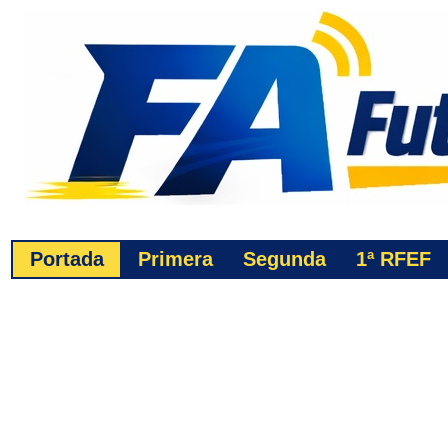
Portada
Primera
Segunda
1ª
RFEF