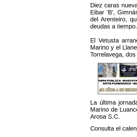
Diez caras nueva
Eibar 'B', Gimná
del Arenteiro, q
deudas a tiempo
El Vetusta arran
Marino y el Llan
Torrelavega, dos 
La última jornad
Marino de Luanco
Arosa S.C.
Consulta el cale