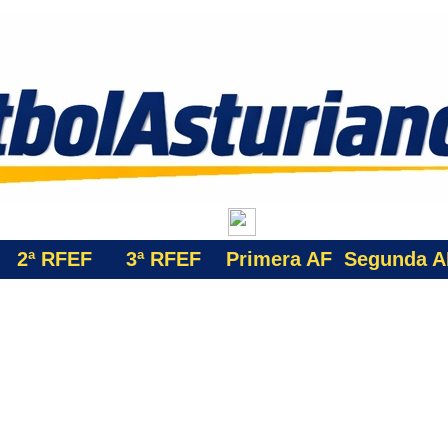
2ª RFEF
3ª
RFEF
Primera AF
Segunda A