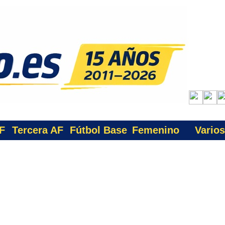
F
Tercera AF
Fútbol Base
Femenino
Varios