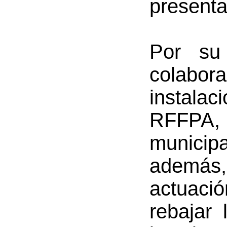
presenta
Por su
colabora
instalac
RFFPA, e
municipa
además
actuaci
rebajar 