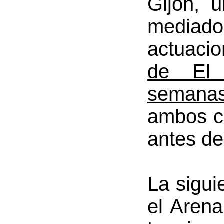
Gijón, 
mediados
actuaci
de El 
semana
ambos cl
antes de
La sigui
el Arena