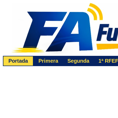
Portada
Primera
Segunda
1ª
RFE