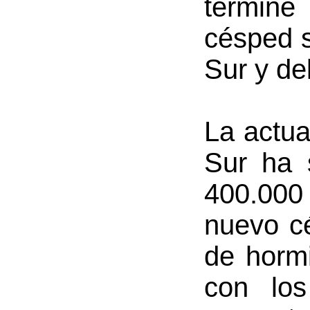
termine
césped s
Sur y de
La actua
Sur ha 
400.000
nuevo cé
de hormi
con lo