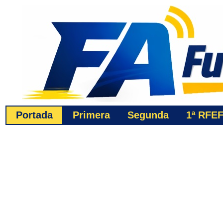
Portada
Primera
Segunda
1ª
RFE