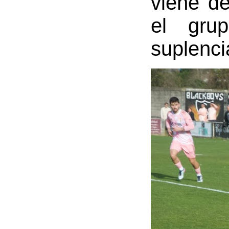
viene d
el grup
suplenci