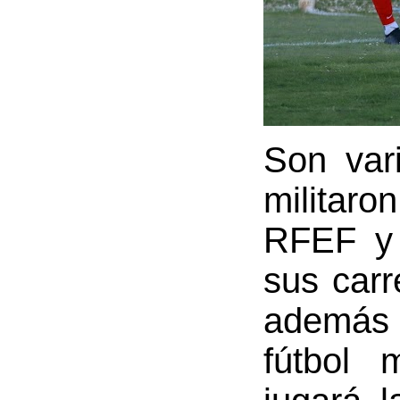
Son var
militar
RFEF y 
sus carr
además d
fútbol 