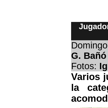
Jugador
Doming
G. Bañó
Fotos:
I
Varios 
la cat
acomodo