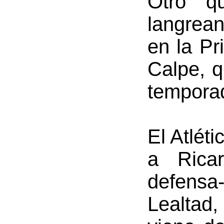
Otro q
langrea
en la Pr
Calpe, q
tempora
El Atlét
a Ricar
defensa-
Lealtad,