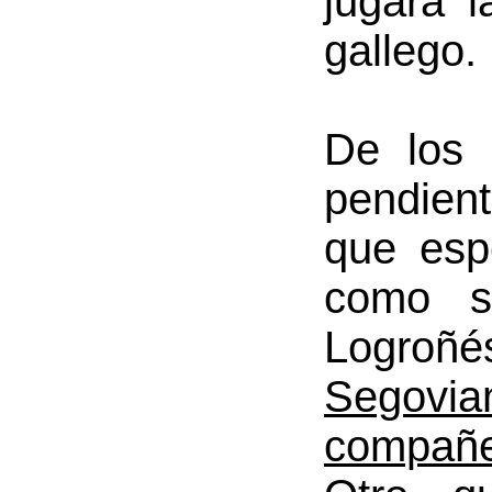
jugará 
gallego.
De los 
pendient
que esp
como s
Logro
Segovi
compañe