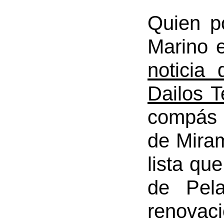
Quien p
Marino e
noticia
Dailos T
compás 
de Mira
lista qu
de Pel
renovac