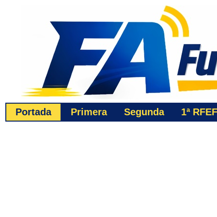
Portada
Primera
Segunda
1ª
RFE