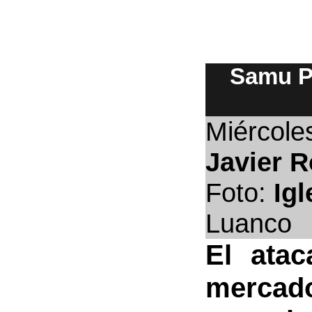
Samu Pé
Miércole
Javier R
Foto:
Igl
Luanco
El atac
mercad