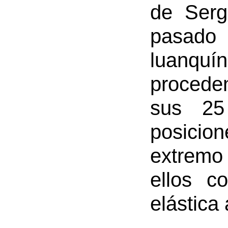
de Serg
pasado 
luanqu
procede
sus 25
posicion
extremo 
ellos c
elástica 