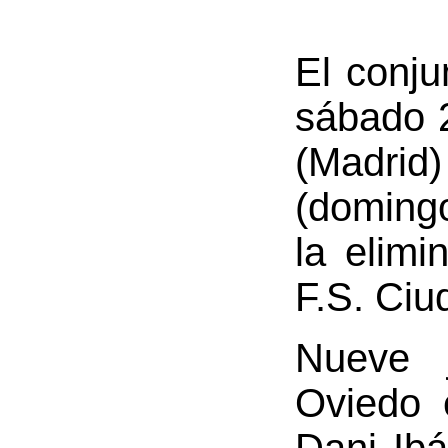
El conju
sábado 
(Madrid)
(domingo
la elimi
F.S. Ciu
Nueve j
Oviedo 