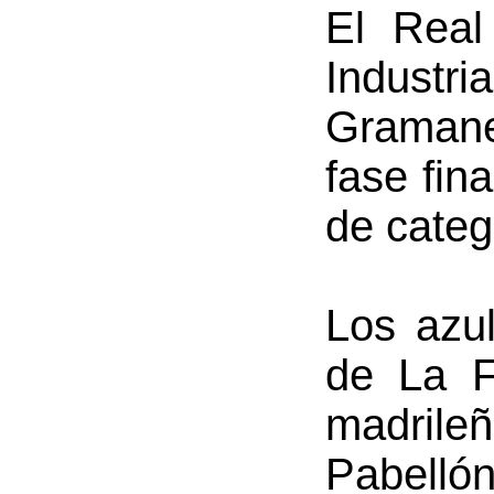
El Real
Industri
Gramane
fase fin
de categ
Los azul
de La Fo
madrileñ
Pabelló