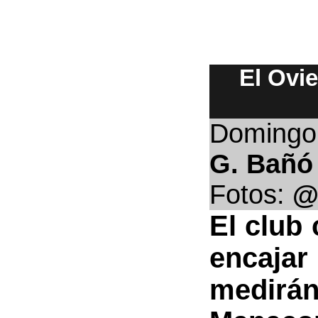
El Ovi
Domingo
G. Bañó
Fotos:
@
El club
encajar
medirá