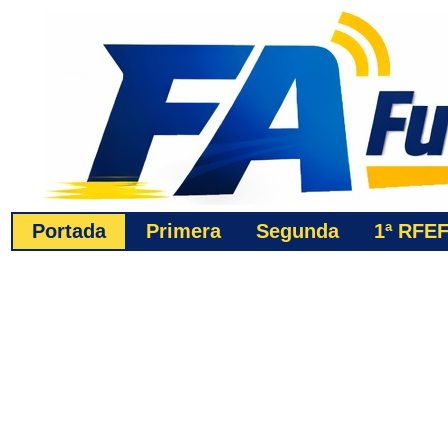
Portada
Primera
Segunda
1ª
RFE