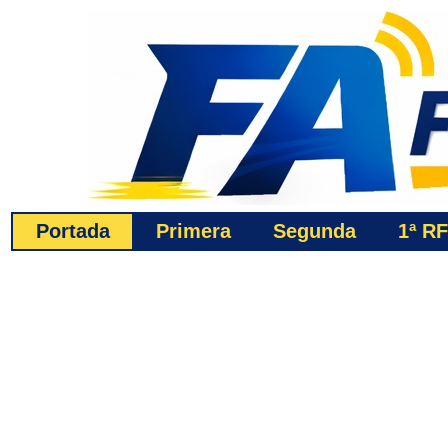
Portada
Primera
Segunda
1ª
RF