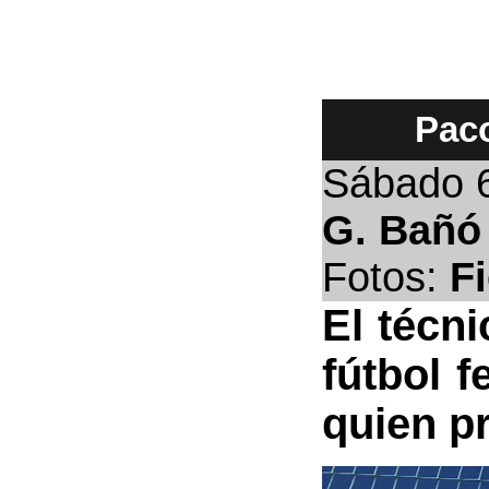
Paco
Sábado
6
G. Bañó
Fotos:
F
El técni
fútbol f
quien p