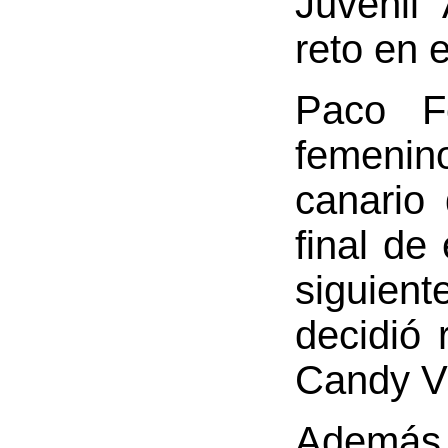
Juvenil 
reto en 
Paco F
femenin
canario
final de
siguient
decidió 
Candy V
Además 