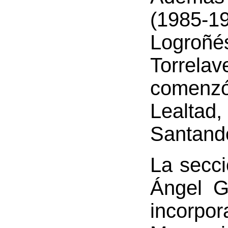
(1985-1
Logroñé
Torrel
comenzó
Lealta
Santande
La secci
Ángel G
incorpo