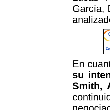
García,
analizad
En cuant
su inte
Smith, 
continui
negocia