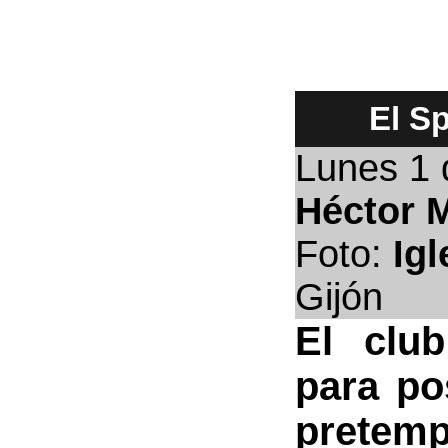
El S
Lunes
1 
Héctor 
Foto:
Igl
Gijón
El club
para po
prete