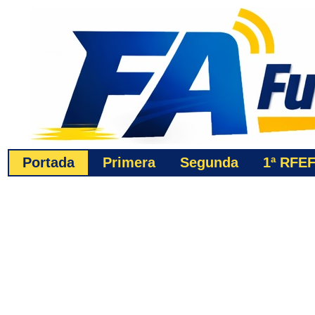
Portada
Primera
Segunda
1ª
RFE