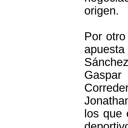
origen.
Por otro
apuesta
Sánche
Gaspar 
Correde
Jonatha
los que 
deportiv