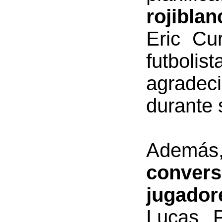
rojiblan
Eric Cu
futbolis
agradec
durante 
Además
convers
jugador
Lucas P