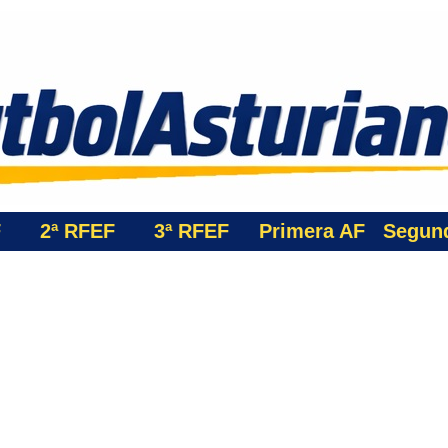
F
2ª RFEF
3ª
RFEF
Primera AF
Segun