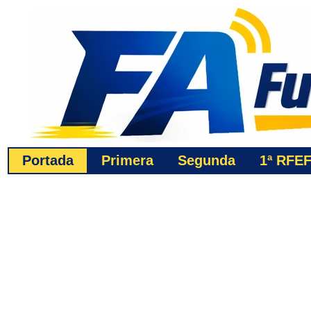
Portada
Primera
Segunda
1ª
RFE