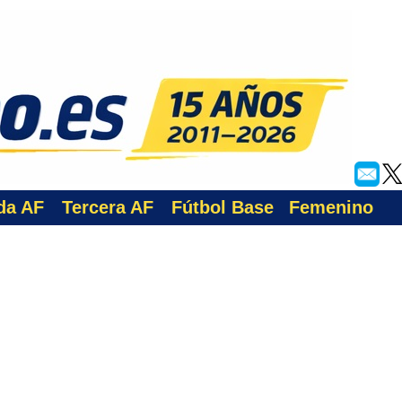
da AF
Tercera AF
Fútbol Base
Femenino