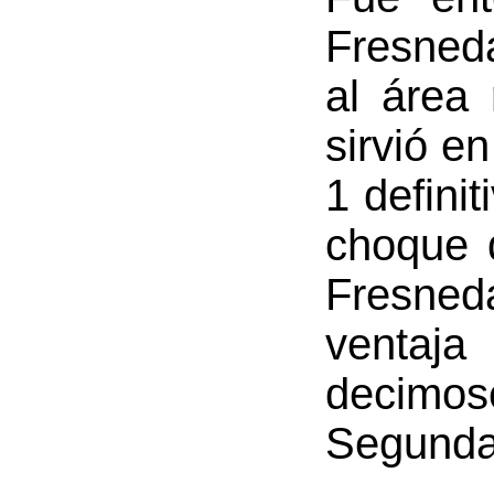
Fresneda
al área 
sirvió e
1 defini
choque d
Fresned
ventaj
decimos
Segunda 