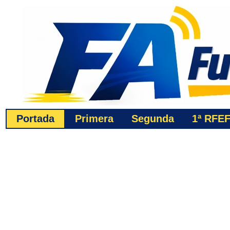
Portada
Primera
Segunda
1ª
RFE