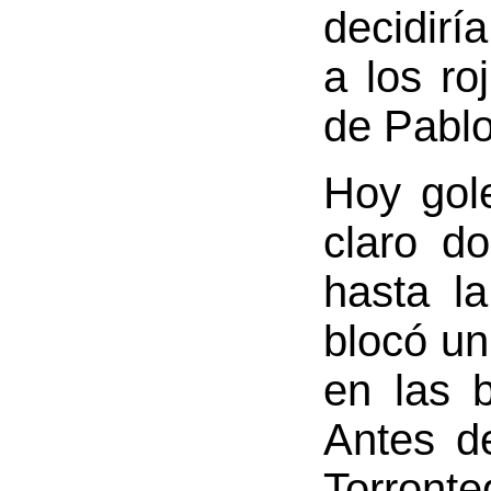
decidirí
a los ro
de Pablo
Hoy gol
claro d
hasta la
blocó un
en las 
Antes d
Torronte