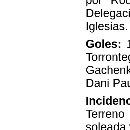
por Rod
Delegaci
Iglesias.
Goles:
Torronte
Gachenk
Dani Pau
Inciden
Terreno
soleada 