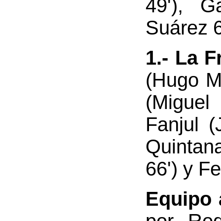
49'), 
Suárez 6
1.- La 
(Hugo Ma
(Miguel
Fanjul (
Quintana
66') y Fe
Equipo 