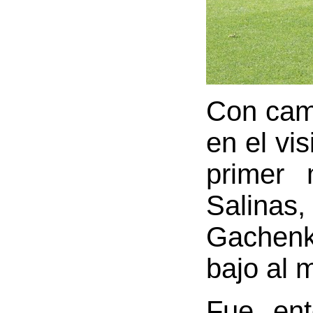
Con camb
en el vi
primer 
Salinas,
Gachenk
bajo al m
Fue ent