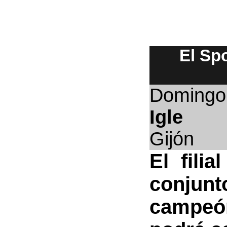
El Spo
Doming
Igle
Gijón
El fili
conjun
campeón