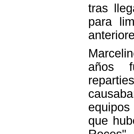
tras lle
para li
anterior
Marceli
años f
repartie
causaban
equipos 
que hubo