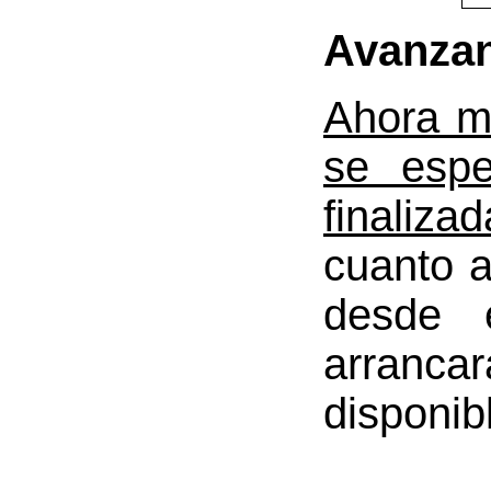
Avanzan
Ahora mi
se espe
finaliza
cuanto a
desde 
arranca
disponib