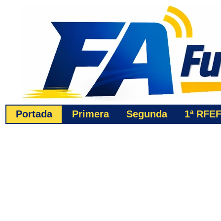
Portada
Primera
Segunda
1ª
RFE