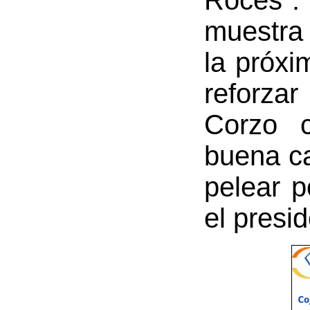
Roces"
muestra 
la próxi
reforzar
Corzo c
buena ca
pelear p
el presi