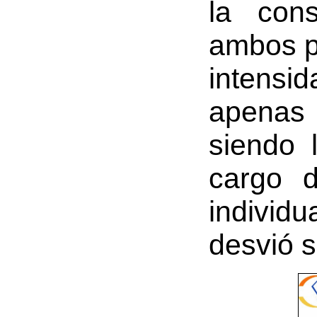
la con
ambos pe
intensi
apenas 
siendo 
cargo 
individu
desvió s