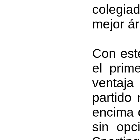
colegia
mejor ár
Con este
el prim
ventaja
partido
encima d
sin opc