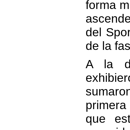
forma má
ascende
del Spor
de la f
A la d
exhibie
sumaron
primera
que es