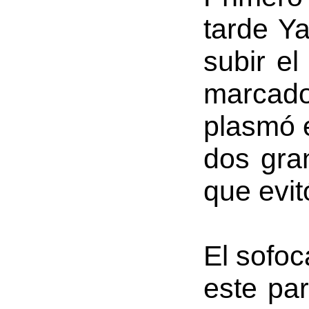
tarde Y
subir el
marcado
plasmó 
dos gra
que evi
El sofoc
este par