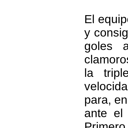
El equip
y consi
goles 
clamoro
la trip
velocid
para, en
ante el
Primero