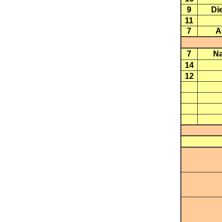
9
Di
11
7
A
7
Na
14
12