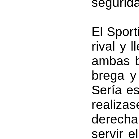
segurida
El Sport
rival y 
ambas b
brega y
Sería es
realiza
derecha 
servir e