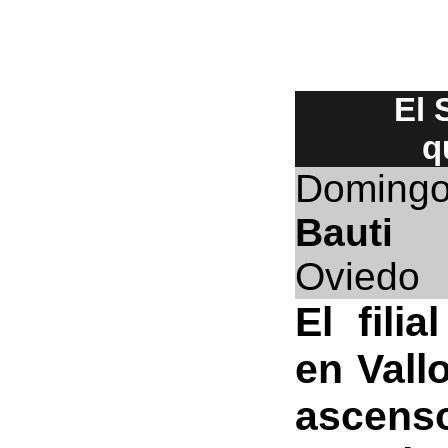
El 
q
Domingo
Bauti
Oviedo
El fili
en Vall
ascenso