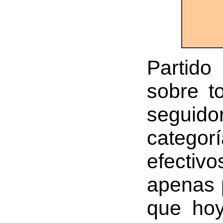
Partido
sobre t
seguido
catego
efectiv
apenas p
que hoy