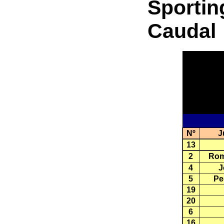
Sportin
Caudal
Nº
J
13
2
Rom
4
J
5
Pe
19
20
6
16