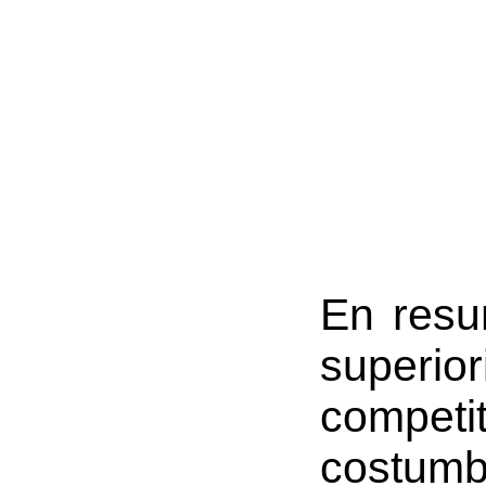
En resu
superio
compet
costum