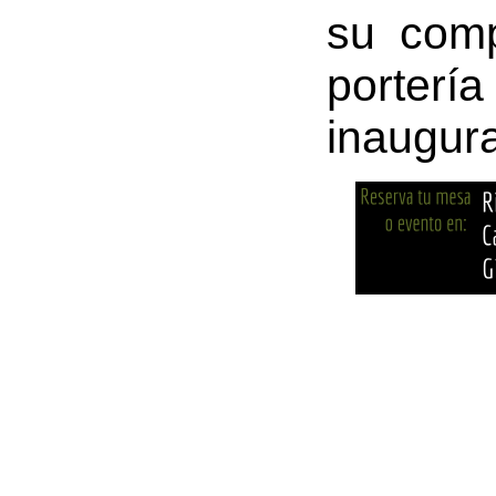
su comp
porter
inaugura