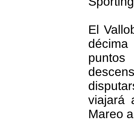
Sporting
El Vallo
décima 
puntos
descens
disputa
viajará
Mareo a