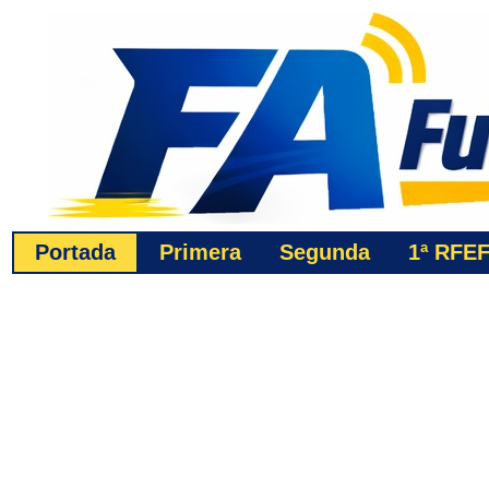
Portada
Primera
Segunda
1ª
RFE