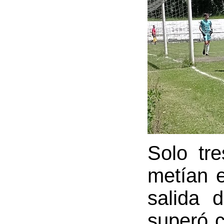
Solo tr
metían e
salida 
superó c