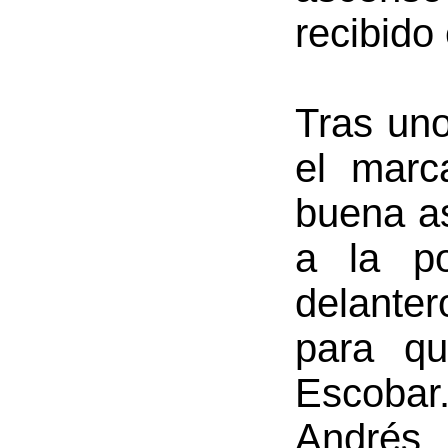
recibido 
Tras uno
el marc
buena as
a la po
delanter
para q
Escobar
Andrés