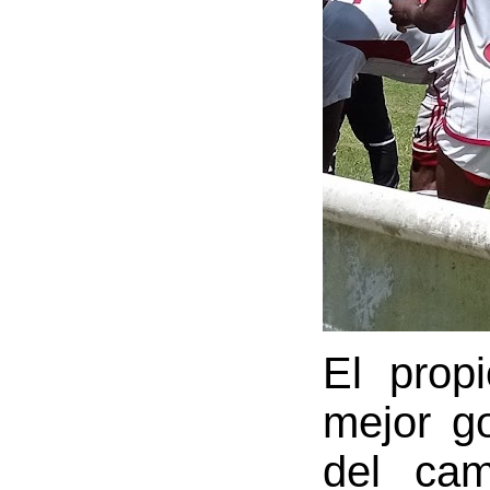
El prop
mejor go
del cam