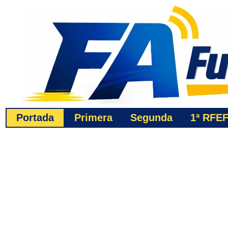
Portada
Primera
Segunda
1ª
RFE