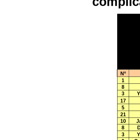
complic
Nº
1
8
3
Y
17
5
21
10
J
8
D
3
Y