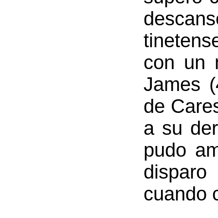
descan
tineten
con un 
James (4
de Cares
a su der
pudo amp
disparo
cuando c