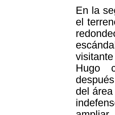
En la se
el terre
redondeó
escánda
visitant
Hugo c
después,
del área
indefens
ampliar