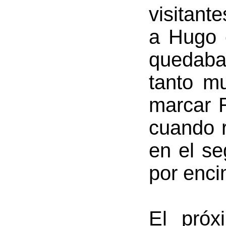
visitante
a Hugo 
quedaba
tanto mu
marcar R
cuando r
en el se
por enci
El próx