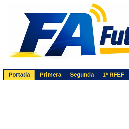
Portada
Primera
Segunda
1ª
RFEF