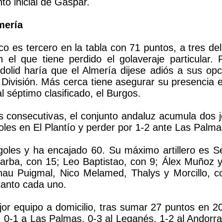
to inicial de Gaspar.
lmería
ico es tercero en la tabla con 71 puntos, a tres d
n el que tiene perdido el golaveraje particular. 
adolid haría que el Almería dijese adiós a sus op
 División. Más cerca tiene asegurar su presencia e
l séptimo clasificado, el Burgos.
ias consecutivas, el conjunto andaluz acumula dos
oles en El Plantío y perder por 1-2 ante Las Palma
les y ha encajado 60. Su máximo artillero es Se
rba, con 15; Leo Baptistao, con 9; Álex Muñoz y
rnau Puigmal, Nico Melamed, Thalys y Morcillo, c
tanto cada uno.
or equipo a domicilio, tras sumar 27 puntos en 20 
l, 0-1 a Las Palmas, 0-3 al Leganés, 1-2 al Andorra