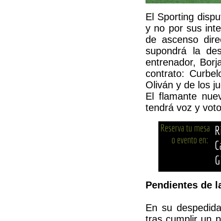
El Sporting disp
y no por sus inte
de ascenso dire
supondrá la des
entrenador, Borj
contrato: Curbe
Oliván y de los j
El flamante nue
tendrá voz y voto
Pendientes de l
En su despedida 
tras cumplir un 