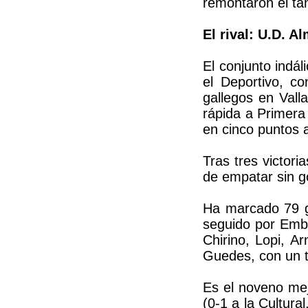
remontaron el tan
El rival: U.D. A
El conjunto indál
el Deportivo, co
gallegos en Vall
rápida a Primera
en cinco puntos a
Tras tres victor
de empatar sin g
Ha marcado 79 go
seguido por Emba
Chirino, Lopi, A
Guedes, con un 
Es el noveno mej
(0-1 a la Cultura