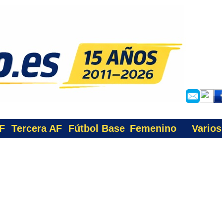
F
Tercera AF
Fútbol Base
Femenino
Varios