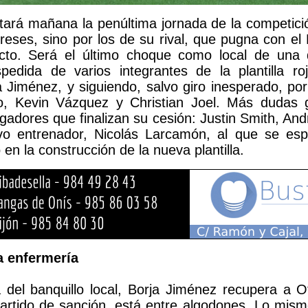
utará mañana la penúltima jornada de la competici
reses, sino por los de su rival, que pugna con el 
cto. Será el último choque como local de una
pedida de varios integrantes de la plantilla r
a Jiménez, y siguiendo, salvo giro inesperado, por
lo, Kevin Vázquez y Christian Joel. Más dudas 
ugadores que finalizan su cesión: Justin Smith, An
vo entrenador, Nicolás Larcamón, al que se es
 en la construcción de la nueva plantilla.
a enfermería
del banquillo local, Borja Jiménez recupera a O
partido de sanción, está entre algodones. Lo mis