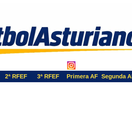
2ª RFEF
3ª
RFEF
Primera AF
Segunda A