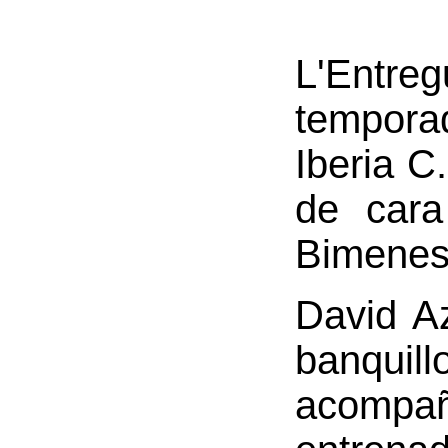
L'Entre
temporad
Iberia C
de cara
Bimenes 
David A
banquil
acomp