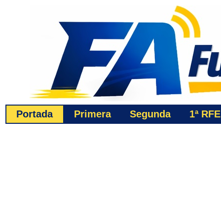
Portada
Primera
Segunda
1ª
RFE