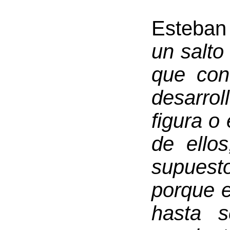
Esteban
un salto
que con
desarro
figura o
de ello
supuest
porque e
hasta s