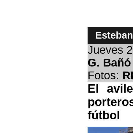
Esteban
Jueves
2
G. Bañó
Fotos:
R
El avil
portero
fútbol