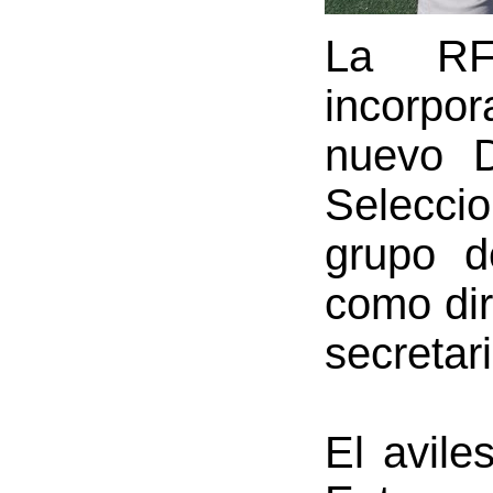
La RF
incorpo
nuevo D
Seleccio
grupo d
como dir
secretari
El avile