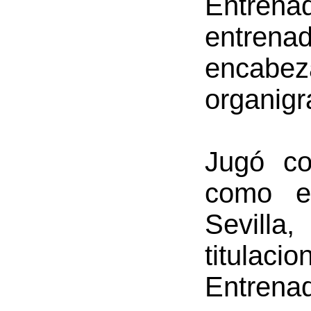
Entrena
entrena
encabe
organigr
Jugó co
como el
Sevilla,
titulaci
Entrenad