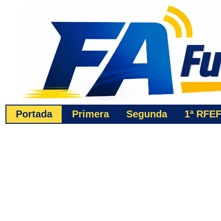
Portada
Primera
Segunda
1ª
RFE