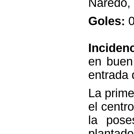
Naredo, 
Goles:
0
Incidenc
en buen
entrada 
La prime
el centr
la pos
planta