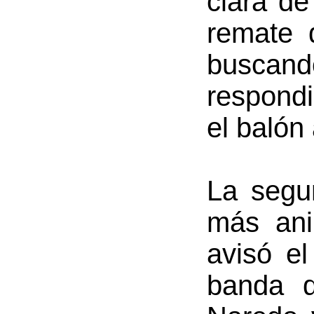
clara de
remate 
buscand
respondi
el balón
La segu
más ani
avisó e
banda d