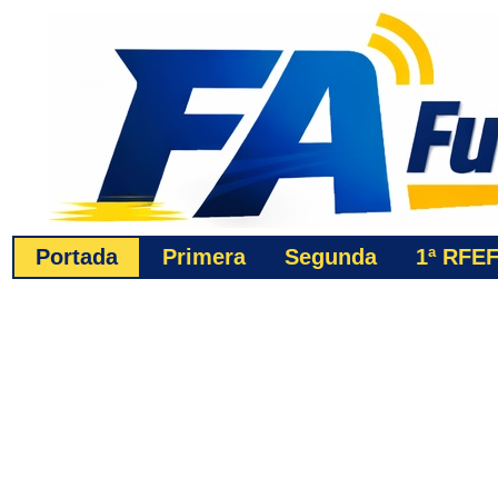
Portada
Primera
Segunda
1ª
RFE