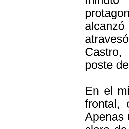
minuto
protagon
alcanzó
atraves
Castro,
poste de
En el m
frontal,
Apenas u