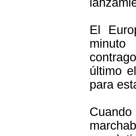
lanzamie
El Euro
minuto
contrag
último e
para est
Cuando
marchab