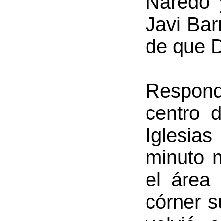
Naredo 
Javi Bar
de que D
Respond
centro 
Iglesias
minuto m
el área
córner s