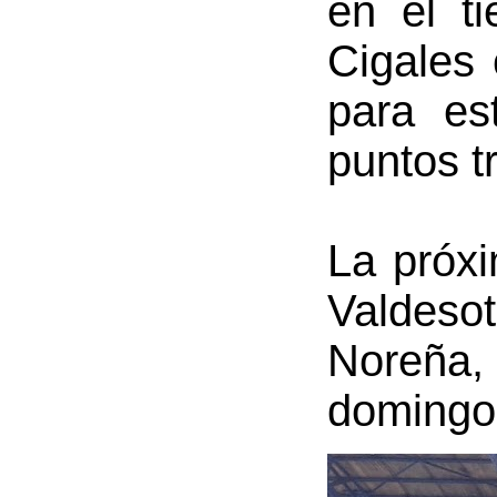
en el t
Cigales
para est
puntos t
La próxi
Valdeso
Noreña,
domingo 