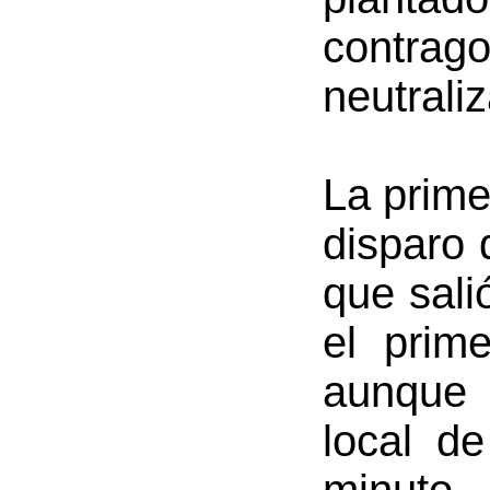
contrag
neutraliz
La prime
disparo 
que sali
el prim
aunque 
local d