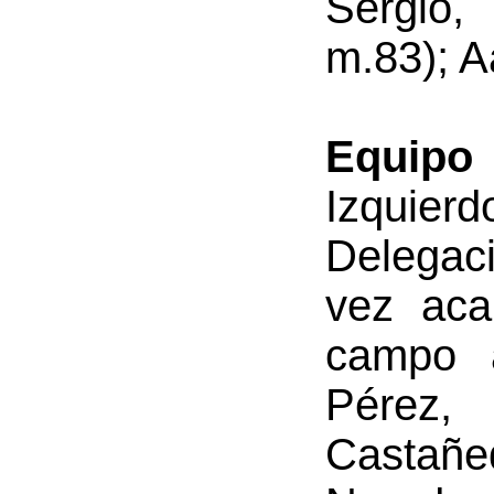
Sergio,
m.83); A
Equipo a
Izquie
Delegaci
vez aca
campo a
Pérez,
Castañed