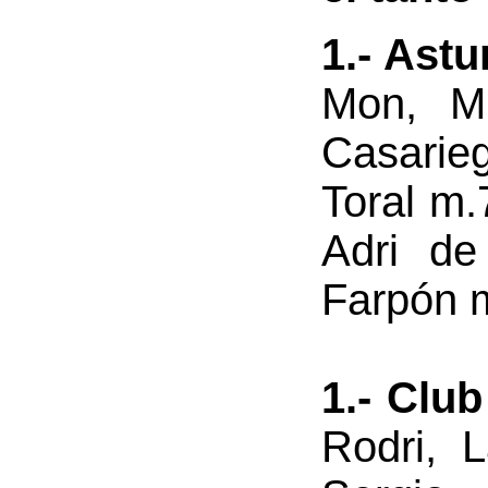
1.- Astu
Mon, M
Casarieg
Toral m.
Adri de
Farpón m
1.- Clu
Rodri, 