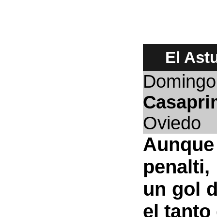
El Ast
Domingo
Casapri
Oviedo
Aunque 
penalti
un gol d
el tanto