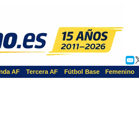
nda AF
Tercera AF
Fútbol Base
Femenino