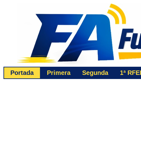
Portada
Primera
Segunda
1ª
RFE