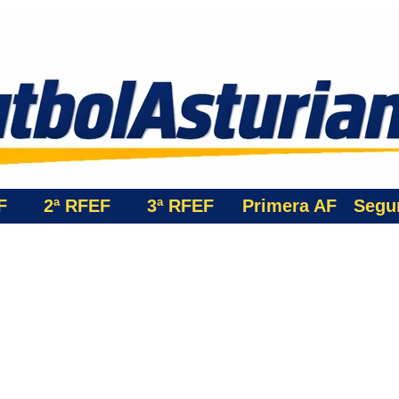
F
2ª RFEF
3ª
RFEF
Primera AF
Segu