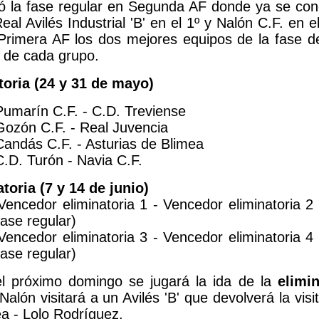
izó la fase regular en Segunda AF donde ya se c
al Avilés Industrial 'B' en el 1º y Nalón C.F. en
Primera AF los dos mejores equipos de la fase d
o de cada grupo.
toria (24 y 31 de mayo)
 Pumarín C.F. - C.D. Treviense
 Gozón C.F. - Real Juvencia
 Candás C.F. - Asturias de Blimea
 C.D. Turón - Navia C.F.
oria (7 y 14 de junio)
 Vencedor eliminatoria 1 - Vencedor eliminatoria 
fase regular)
 Vencedor eliminatoria 3 - Vencedor eliminatoria 
fase regular)
el próximo domingo se jugará la ida de la
elimi
 Nalón visitará a un Avilés 'B' que devolverá la vi
a - Lolo Rodríguez.