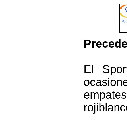
Precede
El Spor
ocasion
empates
rojiblan