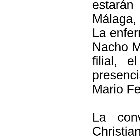
estarán
Málaga, 
La enfer
Nacho Ma
filial, 
presenci
Mario F
La con
Christi