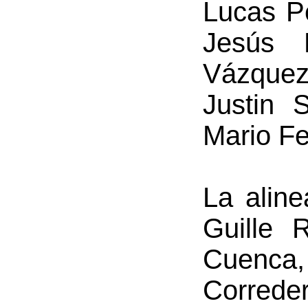
Lucas P
Jesús B
Vázquez
Justin 
Mario F
La aline
Guille 
Cuenca, 
Correde