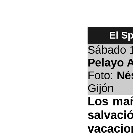
El S
Sábado 
Pelayo A
Foto:
Né
Gijón
Los mañ
salvaci
vacacio