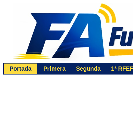
Portada
Primera
Segunda
1ª
RFE