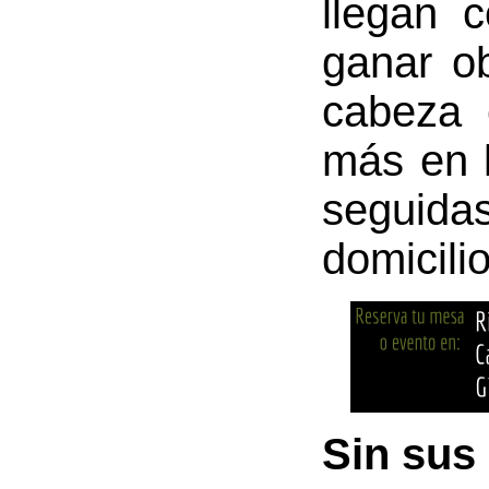
llegan 
ganar ob
cabeza 
más en l
seguida
domicili
Sin sus