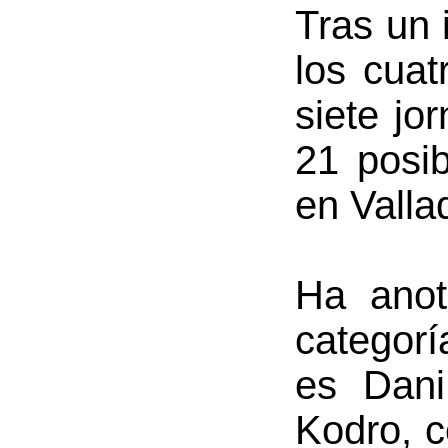
Tras un 
los cuat
siete jo
21 posib
en Vallad
Ha anot
categorí
es Dani
Kodro, 