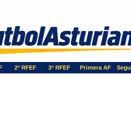
F
2ª RFEF
3ª
RFEF
Primera AF
Segu