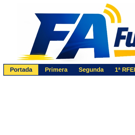
Portada
Primera
Segunda
1ª
RFE