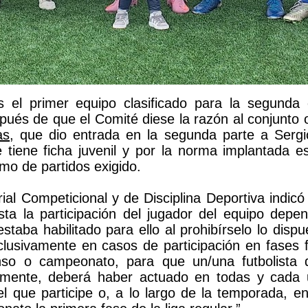
s el primer equipo clasificado para la segunda 
ués de que el Comité diese la razón al conjunto
as
, que dio entrada en la segunda parte a Sergio
 tiene ficha juvenil y por la norma implantada e
mo de partidos exigido.
orial Competicional y de Disciplina Deportiva ind
sta la participación del jugador del equipo dep
estaba habilitado para ello al prohibírselo lo dis
lusivamente en casos de participación en fases f
so o campeonato, para que un/una futbolista
damente, deberá haber actuado en todas y cada u
 que participe o, a lo largo de la temporada, en