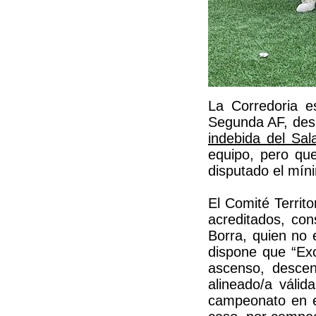
La Corredoria e
Segunda AF, desp
indebida del Sal
equipo, pero que
disputado el míni
El Comité Territ
acreditados, con
Borra, quien no 
dispone que “Exc
ascenso, descen
alineado/a váli
campeonato en el