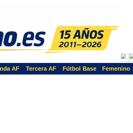
nda AF
Tercera AF
Fútbol Base
Femenino