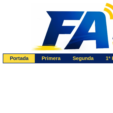
Portada
Primera
Segunda
1ª