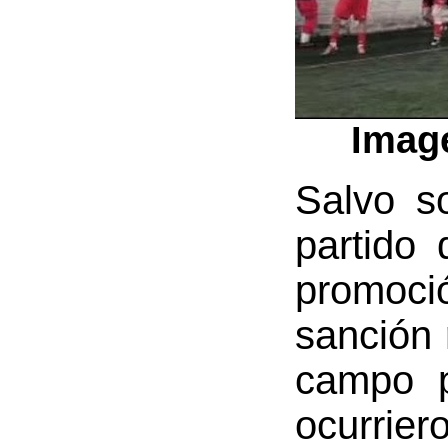
Image
Salvo s
partido
promoci
sanción 
campo p
ocurrier