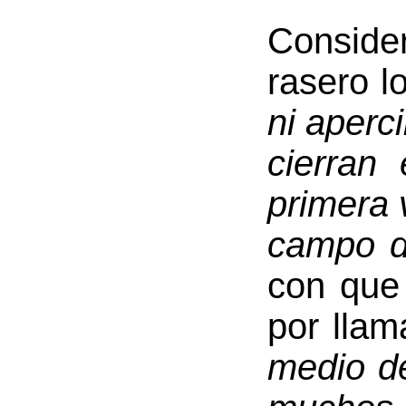
Conside
rasero l
ni aperc
cierran
primera 
campo d
con que
por llam
medio d