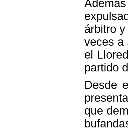
Además 
expulsa
árbitro 
veces a 
el Llore
partido 
Desde e
presenta
que dem
bufandas