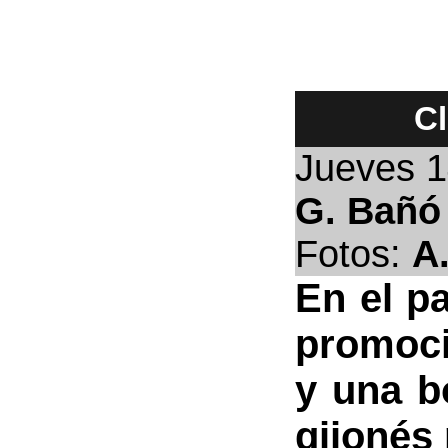
Cl
Jueves 1
G. Bañó
Fotos:
A
En el pa
promoci
y una b
gijonés 