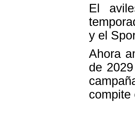
El avil
temporad
y el Spor
Ahora am
de 2029 
campaña
compite