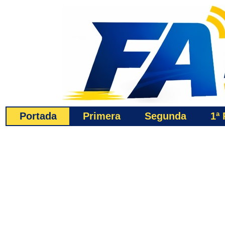
Portada
Primera
Segunda
1ª