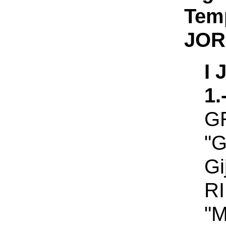
Te
JOR
I
1
G
"G
Gi
R
"