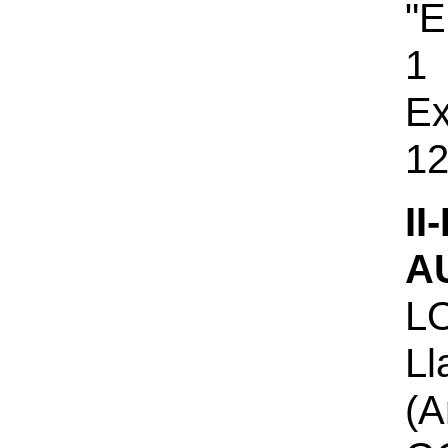
"E
1
Ex
12
I
A
L
L
(A