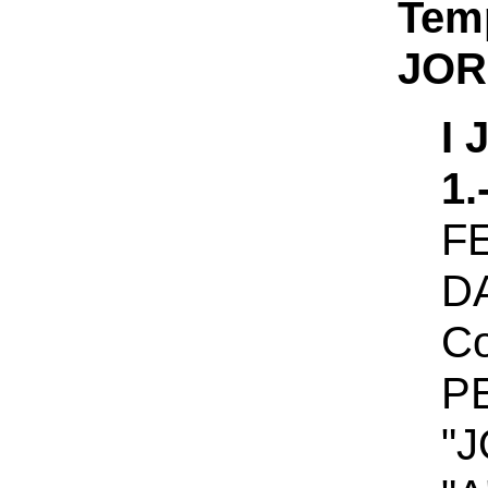
Te
JOR
I
1
F
D
Co
P
"J