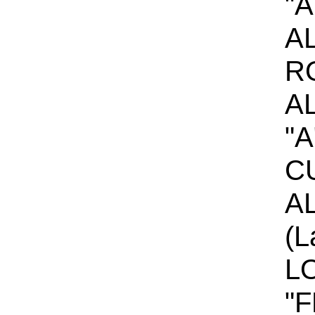
"A
A
R
AL
"A
C
A
(L
L
"