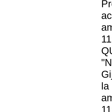
Pr
a
a
11
Q
"
Gi
la
a
11