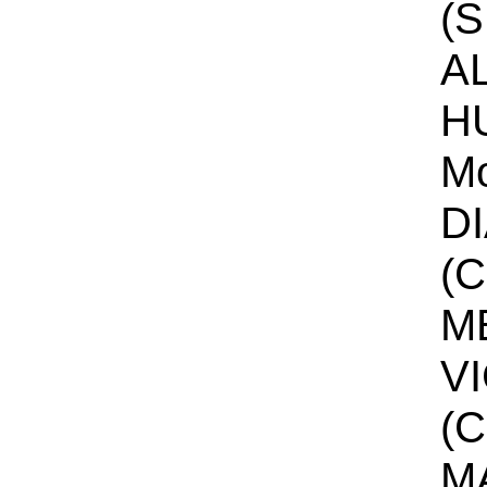
(S
A
H
Mo
D
(C
M
V
(C
M