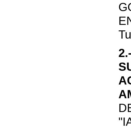
G
E
Tu
2
S
A
A
D
"