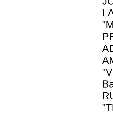
JO
L
"M
P
AD
A
"
Ba
R
"T