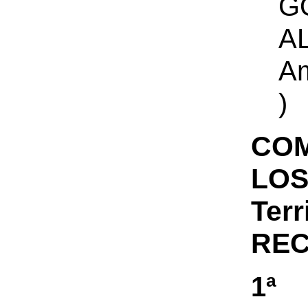
G
AL
Am
)
COM
LOS
Ter
REC
1ª 