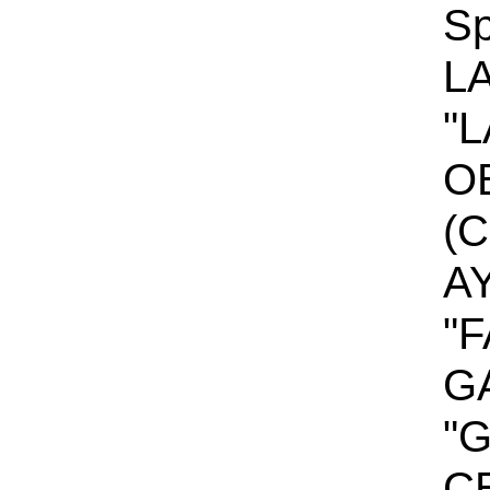
Sp
L
"L
O
(C
A
"F
G
"G
C