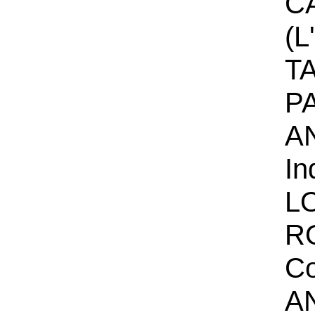
C
(L
T
P
A
In
L
R
Co
A