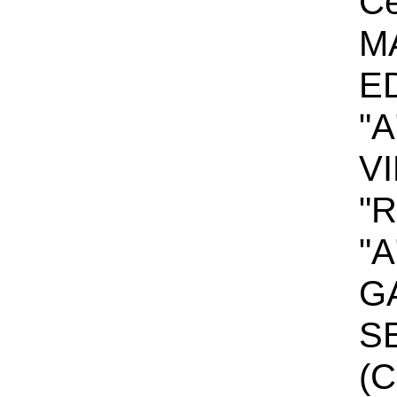
Ce
M
E
"A
V
"
"A
G
S
(C