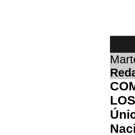
Mart
Red
COM
LO
Úni
Nac