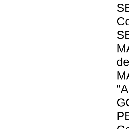
S
Co
S
M
de
M
"A
G
P