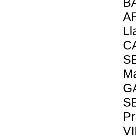
B
A
Ll
C
S
Ma
G
S
Pr
V