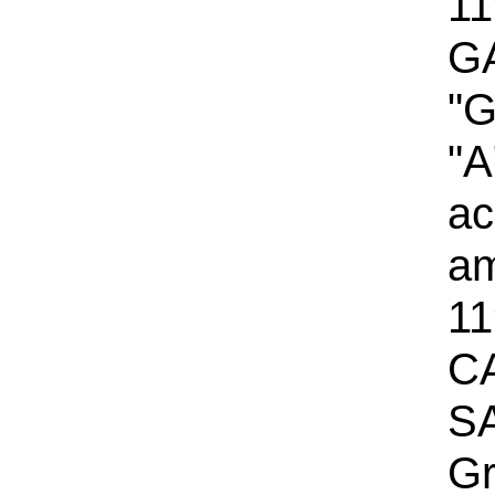
11
G
"G
"
a
a
11
C
S
Gr