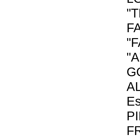
"T
F
"F
"A
G
A
Es
P
F