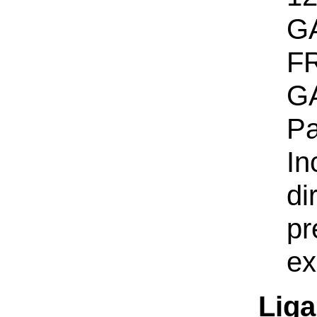
G
F
GA
Pa
In
di
pr
ex
Liga