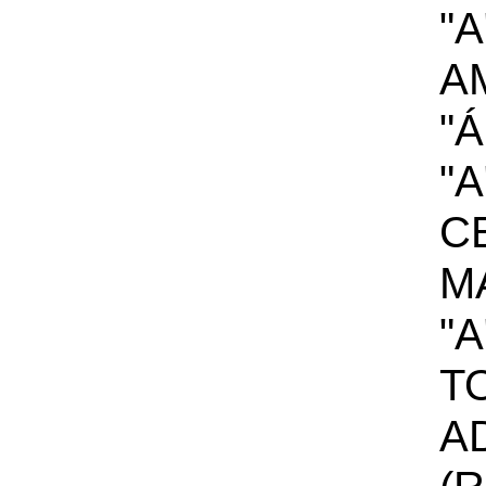
"A
A
"
"A
C
M
"A
T
A