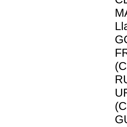
M
Ll
G
F
(C
R
U
(C
G