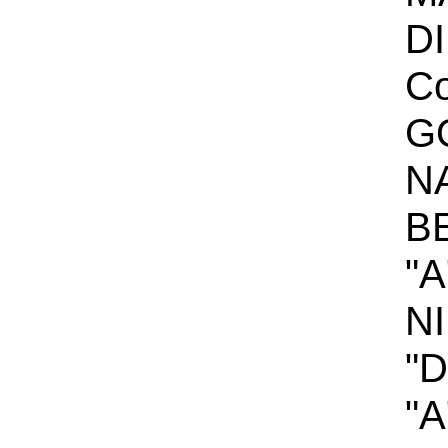
D
Co
G
N
B
"A
N
"
"A