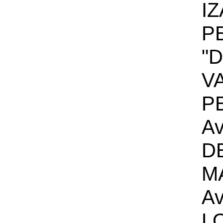
IZ
P
"D
V
P
Av
D
M
Av
L