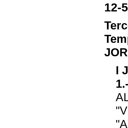
12-
Ter
Te
JOR
I
1
A
"
"A