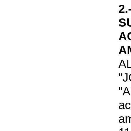
2
S
A
A
A
"
"
a
a