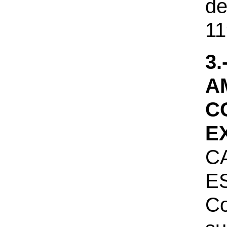
de
11
3
A
C
E
C
E
C