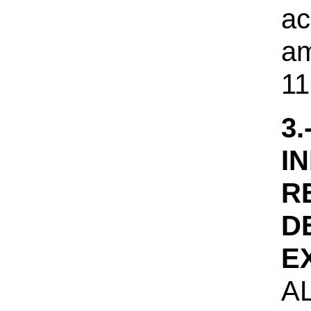
a
a
11
3
I
R
D
E
A