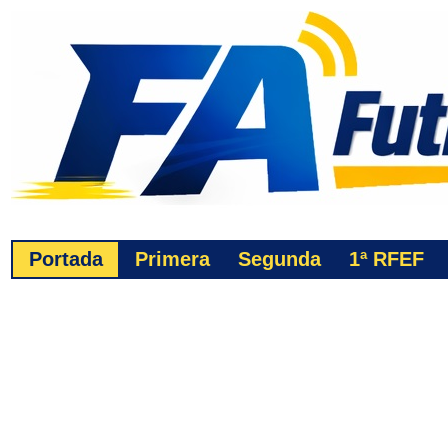
Portada
Primera
Segunda
1ª
RFEF