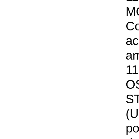
M
Co
a
a
11
O
S
(U
po