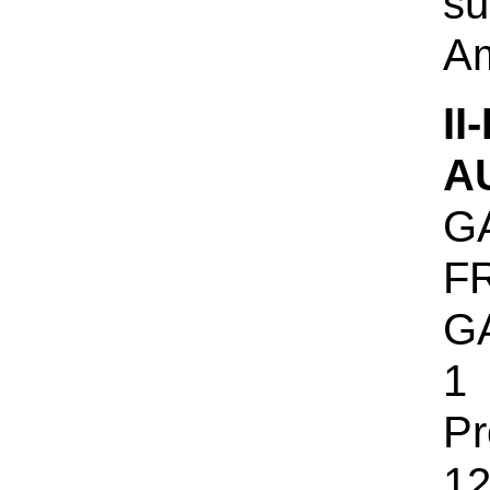
s
Am
I
A
G
F
GA
1
Pr
12