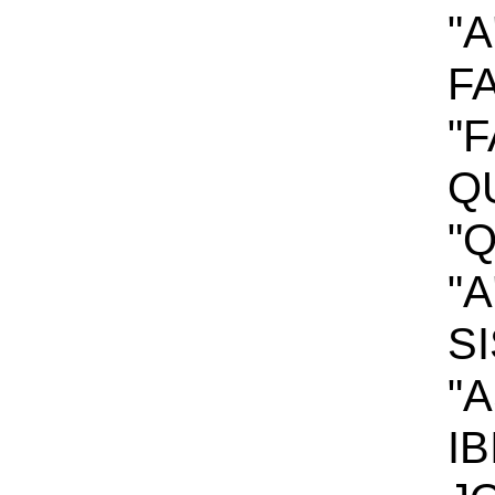
"A
F
"F
Q
"
"A
S
"A
I