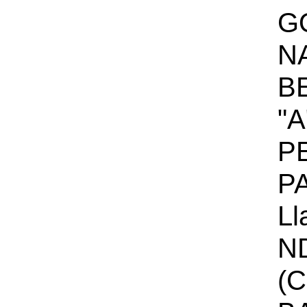
G
N
B
"A
P
P
Ll
N
(C