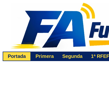
Portada
Primera
Segunda
1ª
RFE