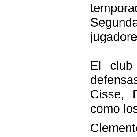
tempor
Segund
jugadore
El club
defensa
Cisse, 
como los
Clemen