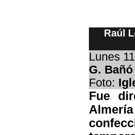
Raúl L
Lunes 1
G. Bañó
Foto:
Igl
Fue dir
Almería
confecc