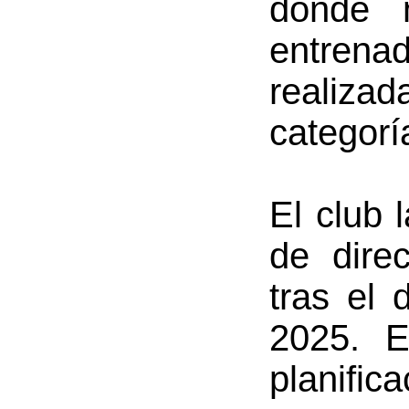
donde 
entrena
realizad
categorí
El club 
de dire
tras el
2025. E
planific