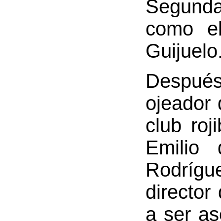
Segunda
como el
Guijuelo
Despué
ojeador 
club roj
Emilio
Rodrígu
director
a ser as