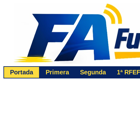
Portada
Primera
Segunda
1ª
RFE