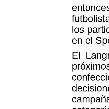
entonc
futbolis
los part
en el Spo
El Lang
próxim
confecc
decisi
campaña