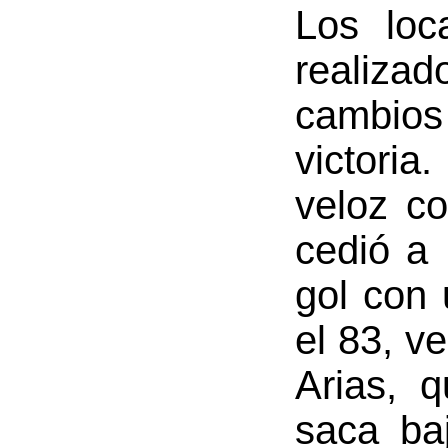
Los loc
realizad
cambios
victoria
veloz co
cedió a 
gol con 
el 83, v
Arias, 
saca ba