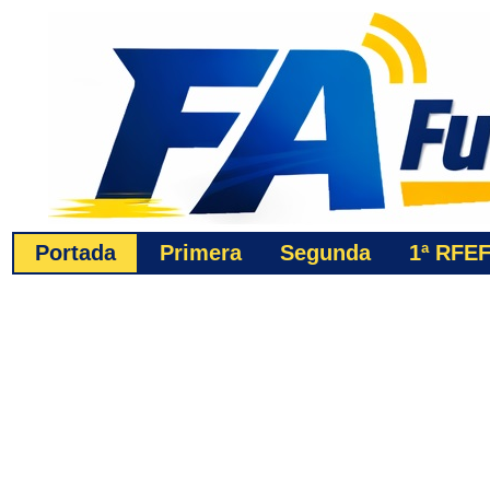
Portada
Primera
Segunda
1ª
RFE