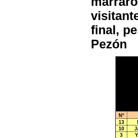
marraron
visitan
final, p
Pezón
Nº
13
10
J
3
Y