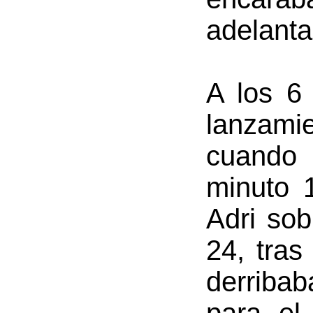
adelantar
A los 6
lanzami
cuando 
minuto 
Adri sob
24, tras
derribab