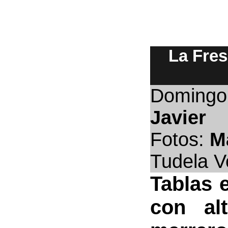
La Fres
Domingo
Javier
Fotos:
M
Tudela V
Tablas e
con al