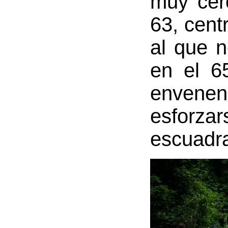
muy cer
63, cent
al que n
en el 6
envenen
esforzar
escuadr