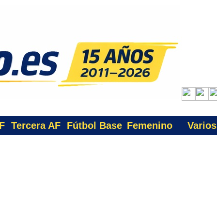
F
Tercera AF
Fútbol Base
Femenino
Varios