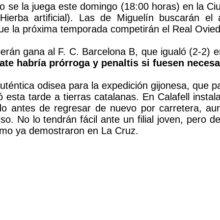
o se la juega este domingo (18:00 horas) en la 
ierba artificial). Las de Miguelín buscarán el
que la próxima temporada competirán el Real Oviedo
berán gana al F. C. Barcelona B, que igualó (2-2)
te habría prórroga y penaltis si fuesen necesa
auténtica odisea para la expedición gijonesa, que p
 esta tarde a tierras catalanas. En Calafell instal
ido antes de regresar de nuevo por carretera, a
so. No lo tendrán fácil ante un filial joven, pero 
omo ya demostraron en La Cruz.