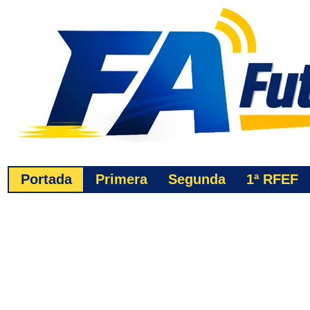
Portada
Primera
Segunda
1ª
RFEF