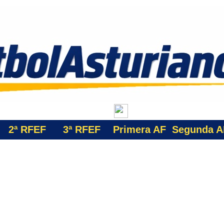
2ª RFEF
3ª
RFEF
Primera AF
Segunda A