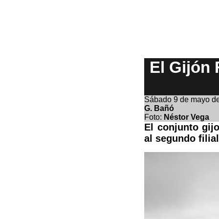
El Gijón
Sábado 9
de mayo d
G. Bañó
Foto:
Néstor Vega
El conjunto gij
al segundo filia