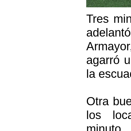
Tres min
adelant
Armayor,
agarró u
la escua
Otra bue
los lo
minuto.