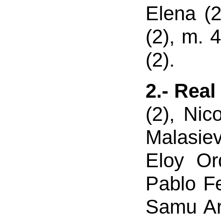
Elena (2
(2), m. 
(2).
2.- Real
(2), Nic
Malasievi
Eloy Or
Pablo Fe
Samu Arm