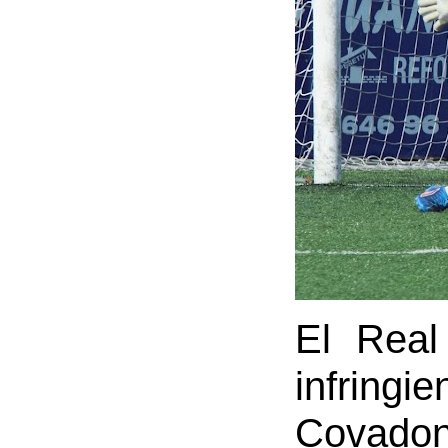
El Real
infringi
Covadon