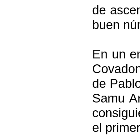
de ascen
buen núm
En un en
Covadon
de Pablo
Samu Ar
consigui
el primer