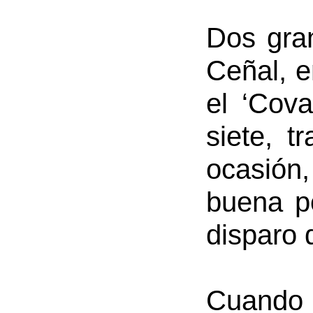
Dos gra
Ceñal, e
el ‘Cova
siete, t
ocasión,
buena po
disparo 
Cuando 