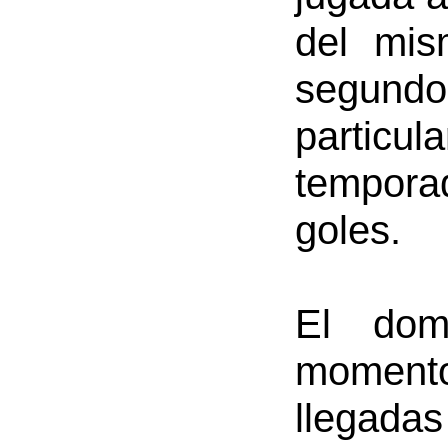
del mis
segund
particu
temporad
goles.
El dom
momento
llegadas