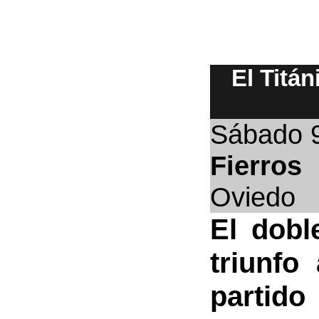
El Titán
Sábado 
Fierros
Oviedo
El dobl
triunfo
partido