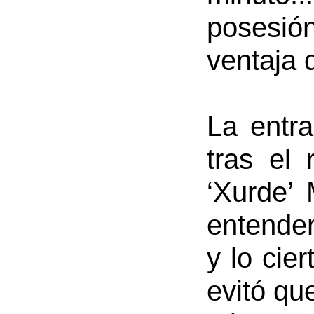
posesión
ventaja 
La entr
tras el
‘Xurde’
entender
y lo cie
evitó qu