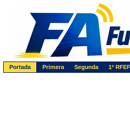
Portada
Primera
Segunda
1ª
RFE