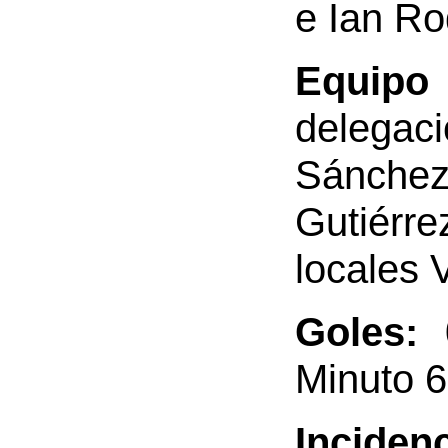
e Ian Ro
Equipo 
delegac
Sánchez
Gutiérre
locales 
Goles:
0
Minuto 
Incidenc