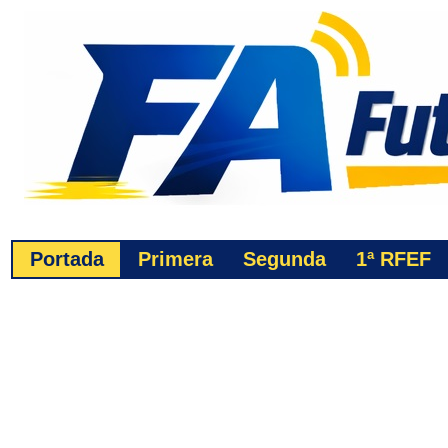
Portada
Primera
Segunda
1ª
RFEF