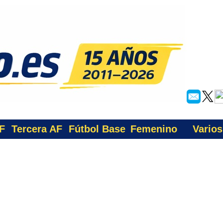
F
Tercera AF
Fútbol Base
Femenino
Varios