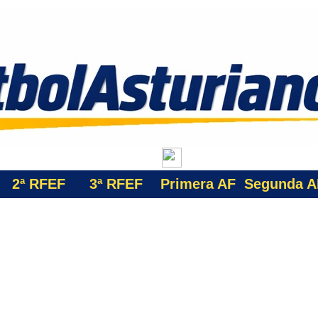
2ª RFEF
3ª
RFEF
Primera AF
Segunda A